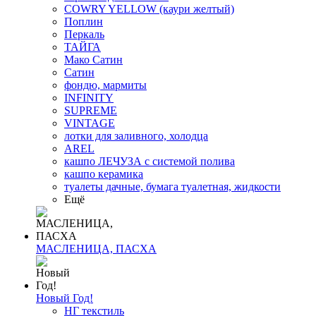
COWRY YELLOW (каури желтый)
Поплин
Перкаль
ТАЙГА
Мако Сатин
Сатин
фондю, мармиты
INFINITY
SUPREME
VINTAGE
лотки для заливного, холодца
AREL
кашпо ЛЕЧУЗА с системой полива
кашпо керамика
туалеты дачные, бумага туалетная, жидкости
Ещё
МАСЛЕНИЦА, ПАСХА
Новый Год!
НГ текстиль