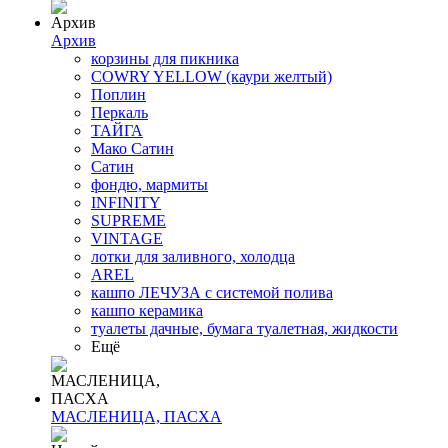
Архив
корзины для пикника
COWRY YELLOW (каури желтый)
Поплин
Перкаль
ТАЙГА
Мако Сатин
Сатин
фондю, мармиты
INFINITY
SUPREME
VINTAGE
лотки для заливного, холодца
AREL
кашпо ЛЕЧУЗА с системой полива
кашпо керамика
туалеты дачные, бумага туалетная, жидкости
Ещё
МАСЛЕНИЦА, ПАСХА