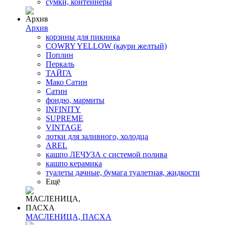
сумки, контейнеры
Архив
корзины для пикника
COWRY YELLOW (каури желтый)
Поплин
Перкаль
ТАЙГА
Мако Сатин
Сатин
фондю, мармиты
INFINITY
SUPREME
VINTAGE
лотки для заливного, холодца
AREL
кашпо ЛЕЧУЗА с системой полива
кашпо керамика
туалеты дачные, бумага туалетная, жидкости
Ещё
МАСЛЕНИЦА, ПАСХА