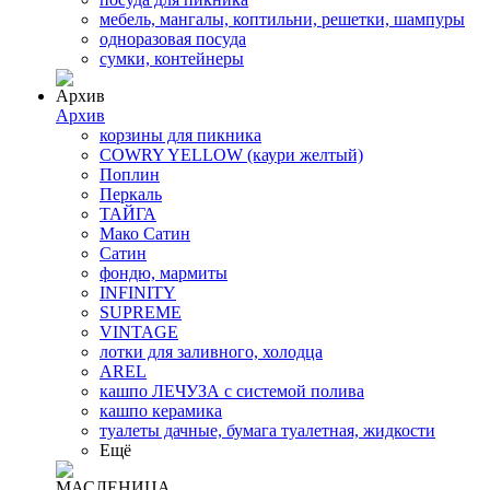
мебель, мангалы, коптильни, решетки, шампуры
одноразовая посуда
сумки, контейнеры
Архив
корзины для пикника
COWRY YELLOW (каури желтый)
Поплин
Перкаль
ТАЙГА
Мако Сатин
Сатин
фондю, мармиты
INFINITY
SUPREME
VINTAGE
лотки для заливного, холодца
AREL
кашпо ЛЕЧУЗА с системой полива
кашпо керамика
туалеты дачные, бумага туалетная, жидкости
Ещё