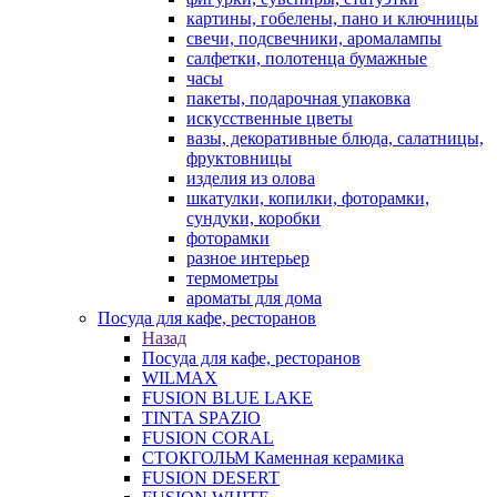
картины, гобелены, пано и ключницы
свечи, подсвечники, аромалампы
салфетки, полотенца бумажные
часы
пакеты, подарочная упаковка
искусственные цветы
вазы, декоративные блюда, салатницы,
фруктовницы
изделия из олова
шкатулки, копилки, фоторамки,
сундуки, коробки
фоторамки
разное интерьер
термометры
ароматы для дома
Посуда для кафе, ресторанов
Назад
Посуда для кафе, ресторанов
WILMAX
FUSION BLUE LAKE
TINTA SPAZIO
FUSION CORAL
СТОКГОЛЬМ Каменная керамика
FUSION DESERT