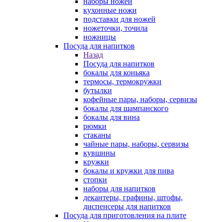
наборы ножей
кухонные ножи
подставки для ножей
ножеточки, точила
ножницы
Посуда для напитков
Назад
Посуда для напитков
бокалы для коньяка
термосы, термокружки
бутылки
кофейные пары, наборы, сервизы
бокалы для шампанского
бокалы для вина
рюмки
стаканы
чайные пары, наборы, сервизы
кувшины
кружки
бокалы и кружки для пива
стопки
наборы для напитков
декантеры, графины, штофы,
диспенсеры для напитков
Посуда для приготовления на плите