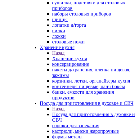
сушилки, подставки для столовых
приборов
наборы столовых приборов
щипцы
лопатки д/торта
вилки
ложки
столовые ножи
Хранение кухня
Назад
Хранение кухня
консервирование
пакеты д/хранения, пленка пищевая,
зажимы
корзинки, лотки, органайзеры кухня
контейнеры пищевые, ланч боксы
банки, емкости для хранения
продуктов
Посуда для приготовления в духовке и СВЧ
Назад
Посуда для приготовления в духовке и
СВЧ
горшки для запекания
кастрюли, миски жаропрочные
формы металл