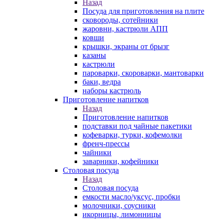
Назад
Посуда для приготовления на плите
сковороды, сотейники
жаровни, кастрюли АПП
ковши
крышки, экраны от брызг
казаны
кастрюли
пароварки, скороварки, мантоварки
баки, ведра
наборы кастрюль
Приготовление напитков
Назад
Приготовление напитков
подставки под чайные пакетики
кофеварки, турки, кофемолки
френч-прессы
чайники
заварники, кофейники
Столовая посуда
Назад
Столовая посуда
емкости масло/уксус, пробки
молочники, соусники
икорницы, лимонницы