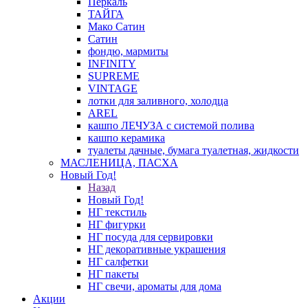
Перкаль
ТАЙГА
Мако Сатин
Сатин
фондю, мармиты
INFINITY
SUPREME
VINTAGE
лотки для заливного, холодца
AREL
кашпо ЛЕЧУЗА с системой полива
кашпо керамика
туалеты дачные, бумага туалетная, жидкости
МАСЛЕНИЦА, ПАСХА
Новый Год!
Назад
Новый Год!
НГ текстиль
НГ фигурки
НГ посуда для сервировки
НГ декоративные украшения
НГ салфетки
НГ пакеты
НГ свечи, ароматы для дома
Акции