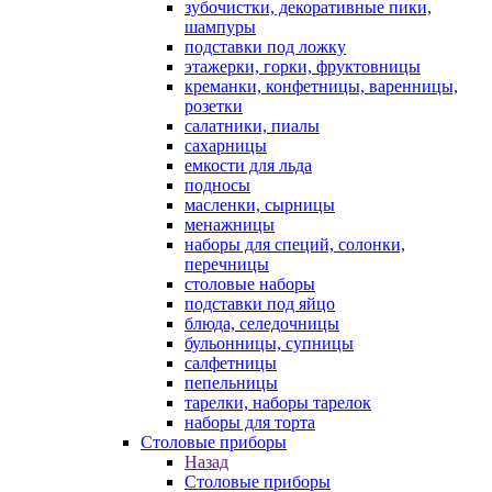
зубочистки, декоративные пики,
шампуры
подставки под ложку
этажерки, горки, фруктовницы
креманки, конфетницы, варенницы,
розетки
салатники, пиалы
сахарницы
емкости для льда
подносы
масленки, сырницы
менажницы
наборы для специй, солонки,
перечницы
столовые наборы
подставки под яйцо
блюда, селедочницы
бульонницы, супницы
салфетницы
пепельницы
тарелки, наборы тарелок
наборы для торта
Столовые приборы
Назад
Столовые приборы