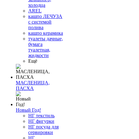
холодца
AREL
кашпо ЛЕЧУЗА
с системой
полива
кашпо керамика
туалеты дачные,
бумага
туалетная,
жидкости
Ещё
МАСЛЕНИЦА,
ПАСХА
Новый Год!
НГ текстиль
НГ фигурки
НГ посуда для
сервировки
НГ