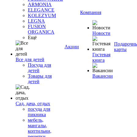
ARMONIA
ELEGANCE
Компания
KOLEZYUM
LEGNA
FUSION
ORGANICA
Новости
Ещё
Подарочн
Акции
карты
Гостевая
Все для детей
книга
Посуда для
детей
Товары для
Вакансии
детей
Сад, дача, отдых
посуда для
пикника
мебель,
мангалы,
коптильни,
решетки,