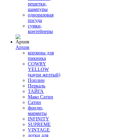
решетки,
шампуры
одноразовая
посуда
сумки,
контейнеры
Архив
корзины для
пикника
COWRY
YELLOW
(каури желтый)
Поплин
Перкаль
ТАЙГА
Мако Сатин
Сатин
фондю,
мармиты
INFINITY
SUPREME
VINTAGE
лотки для