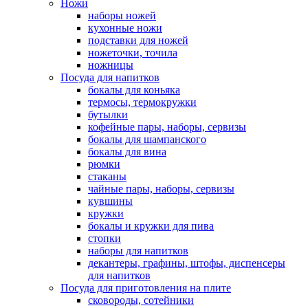
Ножи
наборы ножей
кухонные ножи
подставки для ножей
ножеточки, точила
ножницы
Посуда для напитков
бокалы для коньяка
термосы, термокружки
бутылки
кофейные пары, наборы, сервизы
бокалы для шампанского
бокалы для вина
рюмки
стаканы
чайные пары, наборы, сервизы
кувшины
кружки
бокалы и кружки для пива
стопки
наборы для напитков
декантеры, графины, штофы, диспенсеры
для напитков
Посуда для приготовления на плите
сковороды, сотейники