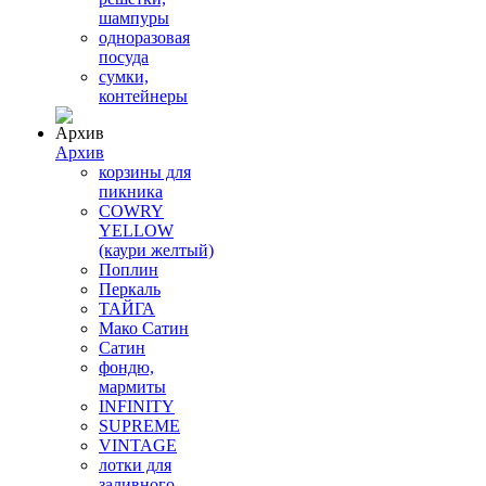
шампуры
одноразовая
посуда
сумки,
контейнеры
Архив
корзины для
пикника
COWRY
YELLOW
(каури желтый)
Поплин
Перкаль
ТАЙГА
Мако Сатин
Сатин
фондю,
мармиты
INFINITY
SUPREME
VINTAGE
лотки для
заливного,