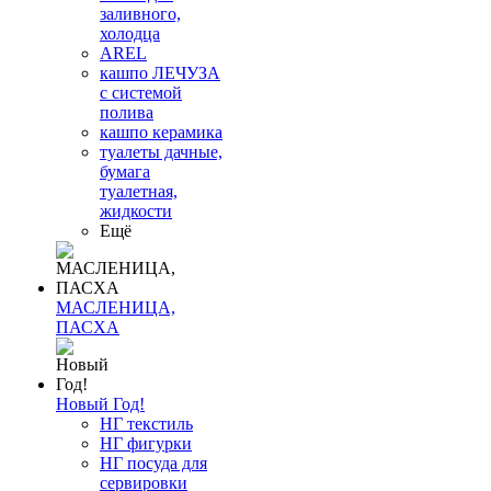
заливного,
холодца
AREL
кашпо ЛЕЧУЗА
с системой
полива
кашпо керамика
туалеты дачные,
бумага
туалетная,
жидкости
Ещё
МАСЛЕНИЦА,
ПАСХА
Новый Год!
НГ текстиль
НГ фигурки
НГ посуда для
сервировки