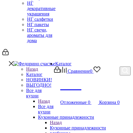
НГ
декоративные
украшения
НГ салфетки
НГ пакеты
НГ свечи,
ароматы для
дома
Каталог
Назад
Сравнение
0
Каталог
НОВИНКИ!
Debug
ВЫГОДНО!
Все для
кухни
Назад
Отложенные
0
Корзина
0
Все для
кухни
Кухонные принадлежности
Назад
Кухонные принадлежности