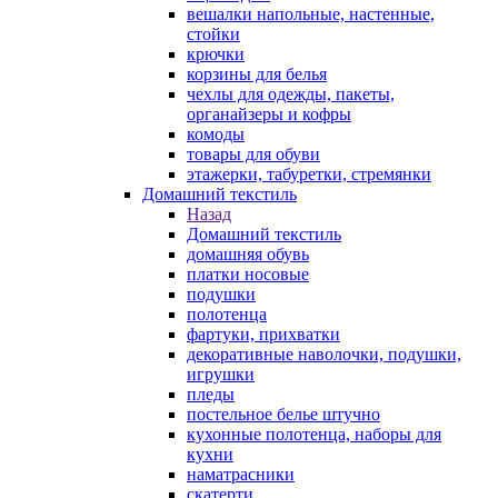
вешалки напольные, настенные,
стойки
крючки
корзины для белья
чехлы для одежды, пакеты,
органайзеры и кофры
комоды
товары для обуви
этажерки, табуретки, стремянки
Домашний текстиль
Назад
Домашний текстиль
домашняя обувь
платки носовые
подушки
полотенца
фартуки, прихватки
декоративные наволочки, подушки,
игрушки
пледы
постельное белье штучно
кухонные полотенца, наборы для
кухни
наматрасники
скатерти