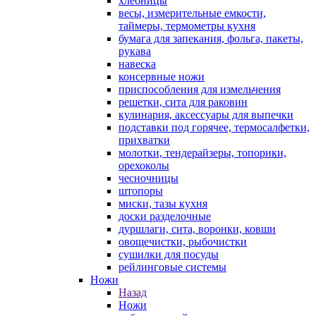
хлебницы
весы, измерительные емкости,
таймеры, термометры кухня
бумага для запекания, фольга, пакеты,
рукава
навеска
консервные ножи
приспособления для измельчения
решетки, сита для раковин
кулинария, аксессуары для выпечки
подставки под горячее, термосалфетки,
прихватки
молотки, тендерайзеры, топорики,
орехоколы
чесночницы
штопоры
миски, тазы кухня
доски разделочные
дуршлаги, сита, воронки, ковши
овощечистки, рыбочистки
сушилки для посуды
рейлинговые системы
Ножи
Назад
Ножи