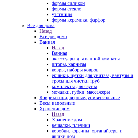
формы силикон
формы стекло
утятницы
формы керамика, фарфор
Все для дома
Назад
Все для дома
Ванная
Назад
Ванная
аксессуары для ванной комнаты
шторы, карнизы
ковры, наборы ковров
ершики, щетки для унитаза, вантузы и
тросы для чистки труб
комплекты для сауны
мочалки, губки, массажеры
Коврики придверные, универсальные
Весы напольные
Хранение дом
Назад
Хранение дом
вешалки, плечики
коробки, корзины, органайзеры и
ящики дом