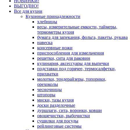
НОВИНКИ!
ВЫГОДНО!
Все для кухни
Кухонные принадлежности
хлебницы
весы, измерительные емкости, таймеры,
термометры кухня
бумага для запекания, фольга, пакеты, рукава
навеска
консервные ножи
приспособления для измельчения
решетки, сита для раковин
кулинария, аксессуары для выпечки
подставки под горячее, термосалфетки,
прихватки
молотки, тендерайзеры, топорики,
орехоколы
чесночницы
штопоры
миски, тазы кухня
доски разделочные
дуршлаги, сита, воронки, ковши
овощечистки, рыбочистки
сушилки для посуды
рейлинговые системы