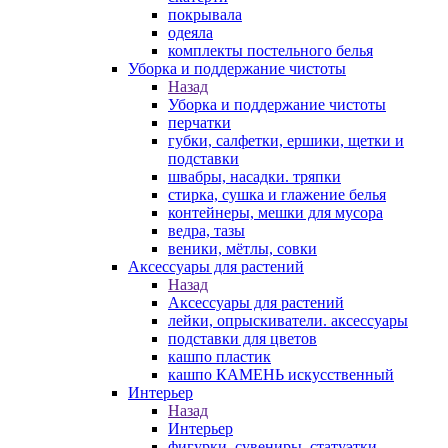
покрывала
одеяла
комплекты постельного белья
Уборка и поддержание чистоты
Назад
Уборка и поддержание чистоты
перчатки
губки, салфетки, ершики, щетки и
подставки
швабры, насадки. тряпки
стирка, сушка и глажение белья
контейнеры, мешки для мусора
ведра, тазы
веники, мётлы, совки
Аксессуары для растений
Назад
Аксессуары для растений
лейки, опрыскиватели. аксессуары
подставки для цветов
кашпо пластик
кашпо КАМЕНЬ искусственный
Интерьер
Назад
Интерьер
фигурки, сувениры, статуэтки