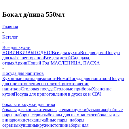
Бокал д/пива 550мл
Главная
-
Каталог
-
Все для кухни
НОВИНКИ!
ВЫГОДНО!
Все для кухни
Все для дома
Посуда
для кафе, ресторанов
Все для детей
Сад, дача,
отдых
Архив
Новый Год!
МАСЛЕНИЦА, ПАСХА
-
Посуда для напитков
Кухонные принадлежности
Ножи
Посуда для напитков
Посуда
для приготовления на плите
Приготовление
напитков
Столовая посуда
Столовые приборы
Хранение
кухня
Посуда для приготовления в духовке и СВЧ
-
бокалы и кружки для пива
бокалы для коньяка
термосы, термокружки
бутылки
кофейные
пары, наборы, сервизы
бокалы для шампанского
бокалы для
вина
рюмки
стаканы
чайные пары, наборы,
сервизы
кувшины
кружки
стопки
наборы для