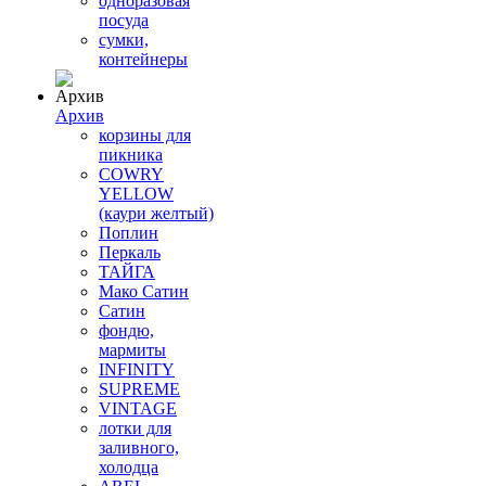
одноразовая
посуда
сумки,
контейнеры
Архив
корзины для
пикника
COWRY
YELLOW
(каури желтый)
Поплин
Перкаль
ТАЙГА
Мако Сатин
Сатин
фондю,
мармиты
INFINITY
SUPREME
VINTAGE
лотки для
заливного,
холодца