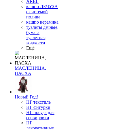
AREL
кашпо ЛЕЧУЗА
с системой
полива
кашпо керамика
туалеты дачные,
бумага
туалетная,
жидкости
Ещё
МАСЛЕНИЦА,
ПАСХА
Новый Год!
НГ текстиль
НГ фигурки
НГ посуда для
сервировки
НГ
декоративные