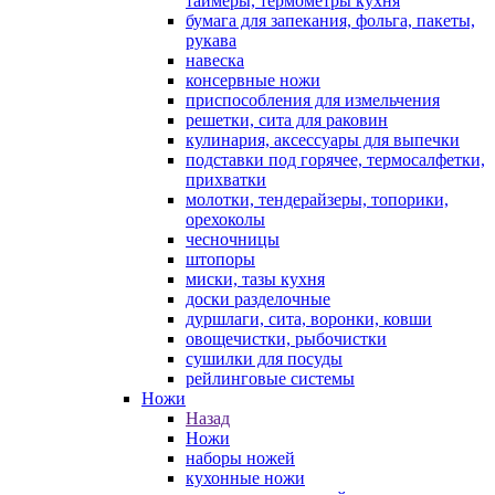
таймеры, термометры кухня
бумага для запекания, фольга, пакеты,
рукава
навеска
консервные ножи
приспособления для измельчения
решетки, сита для раковин
кулинария, аксессуары для выпечки
подставки под горячее, термосалфетки,
прихватки
молотки, тендерайзеры, топорики,
орехоколы
чесночницы
штопоры
миски, тазы кухня
доски разделочные
дуршлаги, сита, воронки, ковши
овощечистки, рыбочистки
сушилки для посуды
рейлинговые системы
Ножи
Назад
Ножи
наборы ножей
кухонные ножи