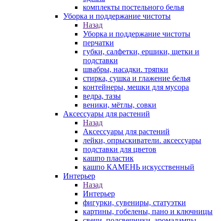
комплекты постельного белья
Уборка и поддержание чистоты
Назад
Уборка и поддержание чистоты
перчатки
губки, салфетки, ершики, щетки и
подставки
швабры, насадки. тряпки
стирка, сушка и глажение белья
контейнеры, мешки для мусора
ведра, тазы
веники, мётлы, совки
Аксессуары для растений
Назад
Аксессуары для растений
лейки, опрыскиватели. аксессуары
подставки для цветов
кашпо пластик
кашпо КАМЕНЬ искусственный
Интерьер
Назад
Интерьер
фигурки, сувениры, статуэтки
картины, гобелены, пано и ключницы
свечи, подсвечники, аромалампы