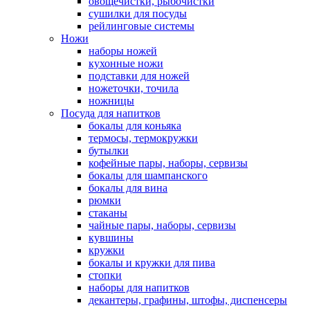
овощечистки, рыбочистки
сушилки для посуды
рейлинговые системы
Ножи
наборы ножей
кухонные ножи
подставки для ножей
ножеточки, точила
ножницы
Посуда для напитков
бокалы для коньяка
термосы, термокружки
бутылки
кофейные пары, наборы, сервизы
бокалы для шампанского
бокалы для вина
рюмки
стаканы
чайные пары, наборы, сервизы
кувшины
кружки
бокалы и кружки для пива
стопки
наборы для напитков
декантеры, графины, штофы, диспенсеры