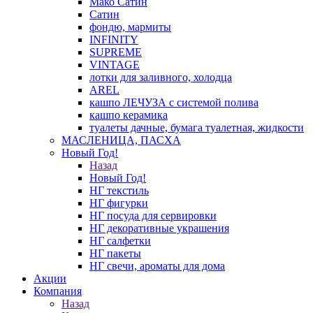
Мако Сатин
Сатин
фондю, мармиты
INFINITY
SUPREME
VINTAGE
лотки для заливного, холодца
AREL
кашпо ЛЕЧУЗА с системой полива
кашпо керамика
туалеты дачные, бумага туалетная, жидкости
МАСЛЕНИЦА, ПАСХА
Новый Год!
Назад
Новый Год!
НГ текстиль
НГ фигурки
НГ посуда для сервировки
НГ декоративные украшения
НГ салфетки
НГ пакеты
НГ свечи, ароматы для дома
Акции
Компания
Назад