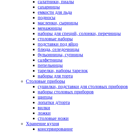
салатники, пиалы
сахарницы
емкости для льда
подносы
масленки, сырницы
менажницы
наборы для специй, солонки, перечницы
столовые наборы
подставки под яйцо
блюда, селедочницы
бульонницы, супницы
салфетницы
пепельницы
тарелки, наборы тарелок
наборы для торта
Столовые приборы
сушилки, подставки для столовых приборов
наборы столовых приборов
щипцы
лопатки д/торта
вилки
ложки
столовые ножи
Хранение кухня
консервирование