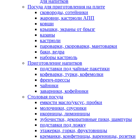
для напитков
Посуда для приготовления на плите
сковороды, сотейники
жаровни, кастрюли АПП
ковши
крышки, экраны от брызг
казаны
кастрюли
пароварки, скороварки, мантоварки
баки, ведра
наборы кастрюль
Приготовление напитков
подставки под чайные пакетики
кофеварки, турки, кофемолки
френч-прессы
чайники
заварники, кофейники
Столовая посуда
емкости масло/уксус, пробки
молочники, соусники
икорницы, лимонницы
зубочистки, декоративные пики, шампуры
подставки под ложку
этажерки, горки, фруктовницы
креманки, конфетницы, варенницы, розетки