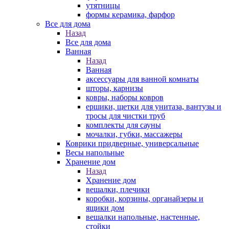
утятницы
формы керамика, фарфор
Все для дома
Назад
Все для дома
Ванная
Назад
Ванная
аксессуары для ванной комнаты
шторы, карнизы
ковры, наборы ковров
ершики, щетки для унитаза, вантузы и
тросы для чистки труб
комплекты для сауны
мочалки, губки, массажеры
Коврики придверные, универсальные
Весы напольные
Хранение дом
Назад
Хранение дом
вешалки, плечики
коробки, корзины, органайзеры и
ящики дом
вешалки напольные, настенные,
стойки