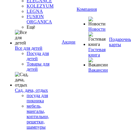
ELEGANCE
KOLEZYUM
Компания
LEGNA
FUSION
ORGANICA
Ещё
Новости
Подарочн
Акции
карты
Все для детей
Гостевая
Посуда для
книга
детей
Товары для
детей
Вакансии
Сад, дача, отдых
посуда для
пикника
мебель,
мангалы,
коптильни,
решетки,
шампуры