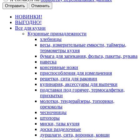
Отменить
НОВИНКИ!
ВЫГОДНО!
Все для кухни
Кухонные принадлежности
хлебницы
весы, измерительные емкости, таймеры,
термометры кухня
бумага для запекания, фольга, пакеты, рукава
навеска
консервные ножи
приспособления для измельчения
решетки, сита для раковин
кулинария, аксессуары для выпечки
подставки под горячее, термосалфетки,
прихватки
молотки, тендерайзеры, топорики,
орехоколы
чесночницы
штопоры
миски, тазы кухня
доски разделочные
дуршлаги, сита, воронки, ковши