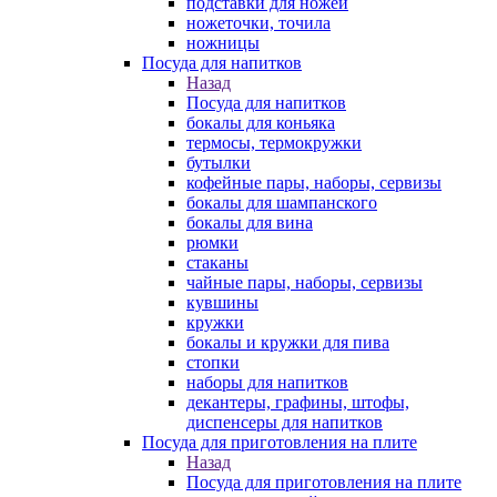
подставки для ножей
ножеточки, точила
ножницы
Посуда для напитков
Назад
Посуда для напитков
бокалы для коньяка
термосы, термокружки
бутылки
кофейные пары, наборы, сервизы
бокалы для шампанского
бокалы для вина
рюмки
стаканы
чайные пары, наборы, сервизы
кувшины
кружки
бокалы и кружки для пива
стопки
наборы для напитков
декантеры, графины, штофы,
диспенсеры для напитков
Посуда для приготовления на плите
Назад
Посуда для приготовления на плите