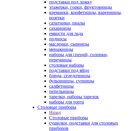
подставки под ложку
этажерки, горки, фруктовницы
креманки, конфетницы, варенницы,
розетки
салатники, пиалы
сахарницы
емкости для льда
подносы
масленки, сырницы
менажницы
наборы для специй, солонки,
перечницы
столовые наборы
подставки под яйцо
блюда, селедочницы
бульонницы, супницы
салфетницы
пепельницы
тарелки, наборы тарелок
наборы для торта
Столовые приборы
Назад
Столовые приборы
сушилки, подставки для столовых
приборов