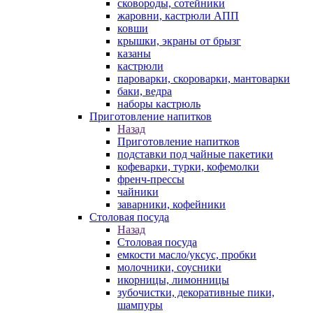
сковороды, сотейники
жаровни, кастрюли АПП
ковши
крышки, экраны от брызг
казаны
кастрюли
пароварки, скороварки, мантоварки
баки, ведра
наборы кастрюль
Приготовление напитков
Назад
Приготовление напитков
подставки под чайные пакетики
кофеварки, турки, кофемолки
френч-прессы
чайники
заварники, кофейники
Столовая посуда
Назад
Столовая посуда
емкости масло/уксус, пробки
молочники, соусники
икорницы, лимонницы
зубочистки, декоративные пики,
шампуры