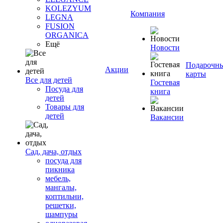
KOLEZYUM
Компания
LEGNA
FUSION
ORGANICA
Ещё
Новости
Подарочн
Акции
карты
Все для детей
Гостевая
Посуда для
книга
детей
Товары для
детей
Вакансии
Сад, дача, отдых
посуда для
пикника
мебель,
мангалы,
коптильни,
решетки,
шампуры