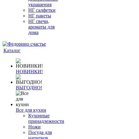
украшения
НГ салфетки
НГ пакеты
НГ свечи,
ароматы для
дома
Каталог
НОВИНКИ!
ВЫГОДНО!
Все для кухни
Кухонные
принадлежности
Ножи
Посуда для
напитков