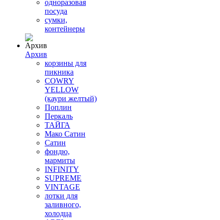
одноразовая
посуда
сумки,
контейнеры
Архив
корзины для
пикника
COWRY
YELLOW
(каури желтый)
Поплин
Перкаль
ТАЙГА
Мако Сатин
Сатин
фондю,
мармиты
INFINITY
SUPREME
VINTAGE
лотки для
заливного,
холодца