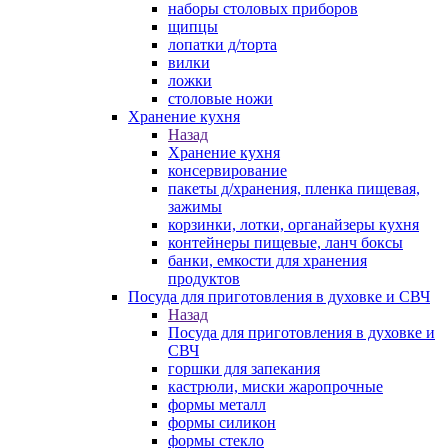
наборы столовых приборов
щипцы
лопатки д/торта
вилки
ложки
столовые ножи
Хранение кухня
Назад
Хранение кухня
консервирование
пакеты д/хранения, пленка пищевая,
зажимы
корзинки, лотки, органайзеры кухня
контейнеры пищевые, ланч боксы
банки, емкости для хранения
продуктов
Посуда для приготовления в духовке и СВЧ
Назад
Посуда для приготовления в духовке и
СВЧ
горшки для запекания
кастрюли, миски жаропрочные
формы металл
формы силикон
формы стекло