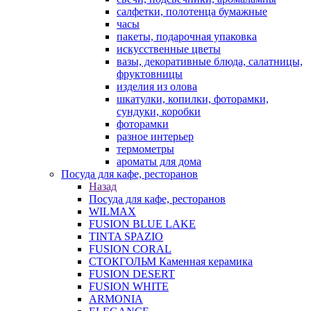
салфетки, полотенца бумажные
часы
пакеты, подарочная упаковка
искусственные цветы
вазы, декоративные блюда, салатницы,
фруктовницы
изделия из олова
шкатулки, копилки, фоторамки,
сундуки, коробки
фоторамки
разное интерьер
термометры
ароматы для дома
Посуда для кафе, ресторанов
Назад
Посуда для кафе, ресторанов
WILMAX
FUSION BLUE LAKE
TINTA SPAZIO
FUSION CORAL
СТОКГОЛЬМ Каменная керамика
FUSION DESERT
FUSION WHITE
ARMONIA