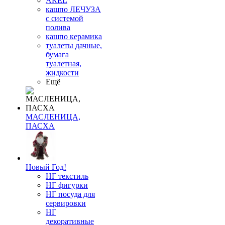
AREL
кашпо ЛЕЧУЗА
с системой
полива
кашпо керамика
туалеты дачные,
бумага
туалетная,
жидкости
Ещё
МАСЛЕНИЦА,
ПАСХА
Новый Год!
НГ текстиль
НГ фигурки
НГ посуда для
сервировки
НГ
декоративные