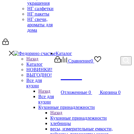
украшения
НГ салфетки
НГ пакеты
НГ свечи,
ароматы для
дома
Каталог
Назад
Сравнение
0
Каталог
НОВИНКИ!
Debug
ВЫГОДНО!
Все для
кухни
Назад
Отложенные
0
Корзина
0
Все для
кухни
Кухонные принадлежности
Назад
Кухонные принадлежности
хлебницы
весы, измерительные емкости,