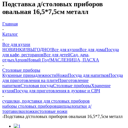
Подставка д/столовых приборов
овальная 16,5*7,5см металл
Главная
-
Каталог
-
Все для кухни
НОВИНКИ!
ВЫГОДНО!
Все для кухни
Все для дома
Посуда
для кафе, ресторанов
Все для детей
Сад, дача,
отдых
Архив
Новый Год!
МАСЛЕНИЦА, ПАСХА
-
Столовые приборы
Кухонные принадлежности
Ножи
Посуда для напитков
Посуда
для приготовления на плите
Приготовление
напитков
Столовая посуда
Столовые приборы
Хранение
кухня
Посуда для приготовления в духовке и СВЧ
-
сушилки, подставки для столовых приборов
наборы столовых приборов
щипцы
лопатки д/
торта
вилки
ложки
столовые ножи
-
Подставка д/столовых приборов овальная 16,5*7,5см металл