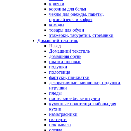
крючки
корзины для белья
чехлы для одежды, пакеты,
органайзеры и кофры
комоды
товары для обуви
этажерки, табуретки, стремянки
Домашний текстиль
Назад
Домашний текстиль
домашняя обувь
платки носовые
подушки
полотенца
фартуки, прихватки
декоративные наволочки, подушки,
игрушки
пледы
постельное белье штучно
кухонные полотенца, наборы для
кухни
наматрасники
скатерти
покрывала
одеяла