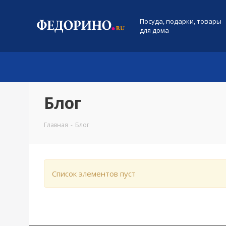
Посуда, подарки, товары
для дома
Блог
Главная
-
Блог
Список элементов пуст