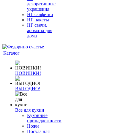
декоративные
украшения
НГ салфетки
НГ пакеты
НГ свечи,
ароматы для
дома
Каталог
НОВИНКИ!
ВЫГОДНО!
Все для кухни
Кухонные
принадлежности
Ножи
Посуда для