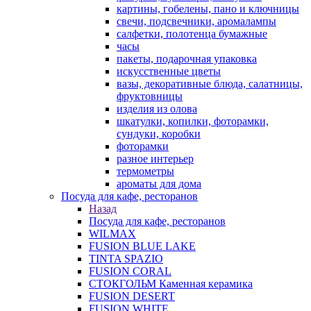
картины, гобелены, пано и ключницы
свечи, подсвечники, аромалампы
салфетки, полотенца бумажные
часы
пакеты, подарочная упаковка
искусственные цветы
вазы, декоративные блюда, салатницы,
фруктовницы
изделия из олова
шкатулки, копилки, фоторамки,
сундуки, коробки
фоторамки
разное интерьер
термометры
ароматы для дома
Посуда для кафе, ресторанов
Назад
Посуда для кафе, ресторанов
WILMAX
FUSION BLUE LAKE
TINTA SPAZIO
FUSION CORAL
СТОКГОЛЬМ Каменная керамика
FUSION DESERT
FUSION WHITE