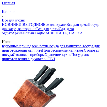
Главная
-
Каталог
-
Все для кухни
НОВИНКИ!
ВЫГОДНО!
Все для кухни
Все для дома
Посуда
для кафе, ресторанов
Все для детей
Сад, дача,
отдых
Архив
Новый Год!
МАСЛЕНИЦА, ПАСХА
-
Ножи
Кухонные принадлежности
Посуда для напитков
Посуда для
приготовления на плите
Приготовление напитков
Столовая
посуда
Столовые приборы
Хранение кухня
Посуда для
приготовления в духовке и СВЧ