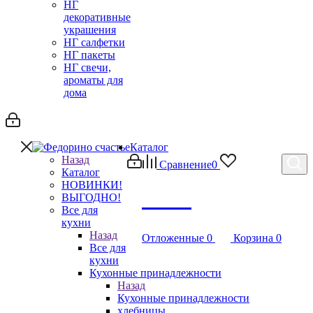
НГ
декоративные
украшения
НГ салфетки
НГ пакеты
НГ свечи,
ароматы для
дома
Каталог
Назад
Сравнение
0
Каталог
НОВИНКИ!
Debug
ВЫГОДНО!
Все для
кухни
Назад
Отложенные
0
Корзина
0
Все для
кухни
Кухонные принадлежности
Назад
Кухонные принадлежности
хлебницы