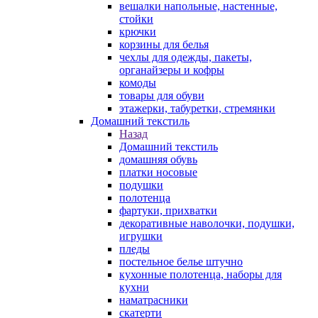
вешалки напольные, настенные,
стойки
крючки
корзины для белья
чехлы для одежды, пакеты,
органайзеры и кофры
комоды
товары для обуви
этажерки, табуретки, стремянки
Домашний текстиль
Назад
Домашний текстиль
домашняя обувь
платки носовые
подушки
полотенца
фартуки, прихватки
декоративные наволочки, подушки,
игрушки
пледы
постельное белье штучно
кухонные полотенца, наборы для
кухни
наматрасники
скатерти