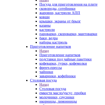
Назад
Посуда для приготовления на плите
сковороды, сотейники
жаровни, кастрюли АПП
ковши
крышки, экраны от брызг
казаны
кастрюли
пароварки, скороварки, мантоварки
баки, ведра
наборы кастрюль
Приготовление напитков
Назад
Приготовление напитков
подставки под чайные пакетики
кофеварки, турки, кофемолки
френч-прессы
чайники
заварники, кофейники
Столовая посуда
Назад
Столовая посуда
емкости масло/уксус, пробки
молочники, соусники
икорницы, лимонницы