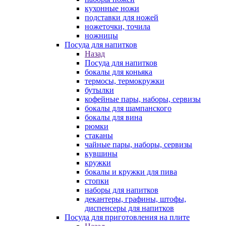
кухонные ножи
подставки для ножей
ножеточки, точила
ножницы
Посуда для напитков
Назад
Посуда для напитков
бокалы для коньяка
термосы, термокружки
бутылки
кофейные пары, наборы, сервизы
бокалы для шампанского
бокалы для вина
рюмки
стаканы
чайные пары, наборы, сервизы
кувшины
кружки
бокалы и кружки для пива
стопки
наборы для напитков
декантеры, графины, штофы,
диспенсеры для напитков
Посуда для приготовления на плите