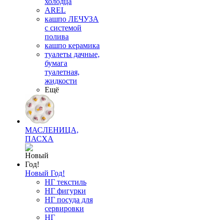
холодца
AREL
кашпо ЛЕЧУЗА
с системой
полива
кашпо керамика
туалеты дачные,
бумага
туалетная,
жидкости
Ещё
МАСЛЕНИЦА,
ПАСХА
Новый Год!
НГ текстиль
НГ фигурки
НГ посуда для
сервировки
НГ