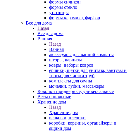
формы силикон
формы стекло
утятницы
формы керамика, фарфор
Все для дома
Назад
Все для дома
Ванная
Назад
Ванная
аксессуары для ванной комнаты
шторы, карнизы
ковры, наборы ковров
ершики, щетки для унитаза, вантузы и
тросы для чистки труб
комплекты для сауны
мочалки, губки, массажеры
Коврики придверные, универсальные
Весы напольные
Хранение дом
Назад
Хранение дом
вешалки, плечики
коробки, корзины, органайзеры и
ящики дом