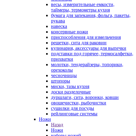
весы, измерительные емкости,
таймеры, термометры кухня
бумага для запекания, фольга, пакеты,
рукава
навеска
консервные ножи
приспособления для измельчения
решетки, сита для раковин
кулинария, аксессуары для выпечки
подставки под горячее, термосалфетки,
прихватки
молотки, тендерайзеры, топорики,
орехоколы
чесночницы
штопоры
миски, тазы кухня
доски разделочные
дуршлаги, сита, воронки, ковши
овощечистки, рыбочистки
сушилки для посуды
рейлинговые системы
Ножи
Назад
Ножи
наборы ножей