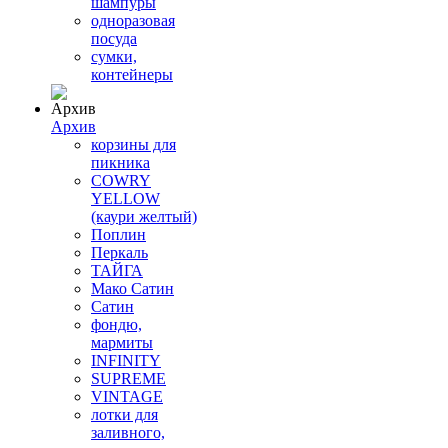
шампуры
одноразовая
посуда
сумки,
контейнеры
Архив
корзины для
пикника
COWRY
YELLOW
(каури желтый)
Поплин
Перкаль
ТАЙГА
Мако Сатин
Сатин
фондю,
мармиты
INFINITY
SUPREME
VINTAGE
лотки для
заливного,