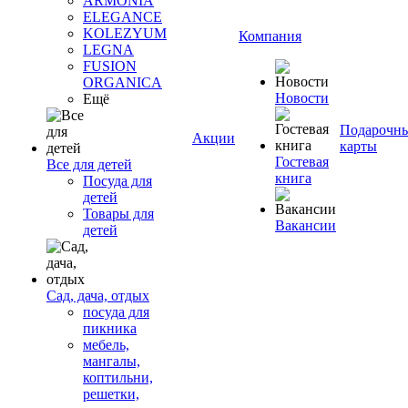
ARMONIA
ELEGANCE
KOLEZYUM
Компания
LEGNA
FUSION
ORGANICA
Новости
Ещё
Подарочн
Акции
карты
Гостевая
Все для детей
книга
Посуда для
детей
Товары для
Вакансии
детей
Сад, дача, отдых
посуда для
пикника
мебель,
мангалы,
коптильни,
решетки,