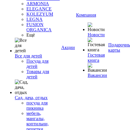
ARMONIA
ELEGANCE
KOLEZYUM
Компания
LEGNA
FUSION
ORGANICA
Новости
Ещё
Подарочн
Акции
карты
Гостевая
Все для детей
книга
Посуда для
детей
Товары для
Вакансии
детей
Сад, дача, отдых
посуда для
пикника
мебель,
мангалы,
коптильни,
решетки,