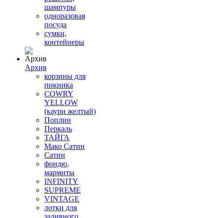
шампуры
одноразовая
посуда
сумки,
контейнеры
Архив
корзины для
пикника
COWRY
YELLOW
(каури желтый)
Поплин
Перкаль
ТАЙГА
Мако Сатин
Сатин
фондю,
мармиты
INFINITY
SUPREME
VINTAGE
лотки для
заливного,