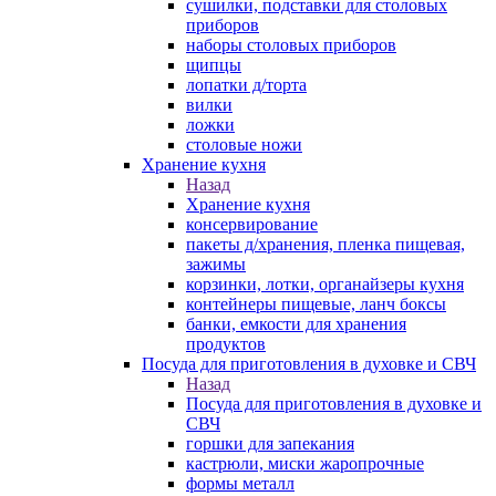
сушилки, подставки для столовых
приборов
наборы столовых приборов
щипцы
лопатки д/торта
вилки
ложки
столовые ножи
Хранение кухня
Назад
Хранение кухня
консервирование
пакеты д/хранения, пленка пищевая,
зажимы
корзинки, лотки, органайзеры кухня
контейнеры пищевые, ланч боксы
банки, емкости для хранения
продуктов
Посуда для приготовления в духовке и СВЧ
Назад
Посуда для приготовления в духовке и
СВЧ
горшки для запекания
кастрюли, миски жаропрочные
формы металл