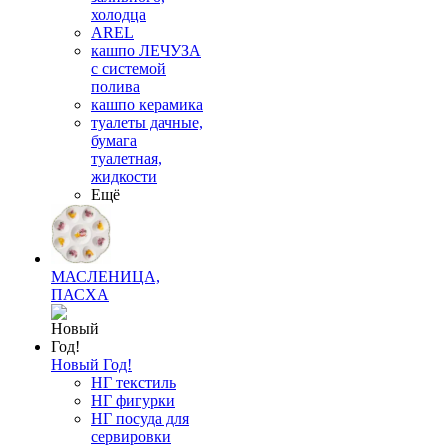
холодца
AREL
кашпо ЛЕЧУЗА
с системой
полива
кашпо керамика
туалеты дачные,
бумага
туалетная,
жидкости
Ещё
МАСЛЕНИЦА,
ПАСХА
Новый Год!
НГ текстиль
НГ фигурки
НГ посуда для
сервировки