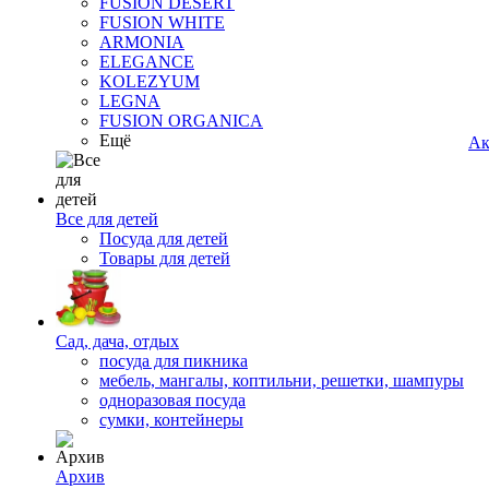
FUSION DESERT
FUSION WHITE
ARMONIA
ELEGANCE
KOLEZYUM
LEGNA
FUSION ORGANICA
Ещё
Ак
Все для детей
Посуда для детей
Товары для детей
Сад, дача, отдых
посуда для пикника
мебель, мангалы, коптильни, решетки, шампуры
одноразовая посуда
сумки, контейнеры
Архив