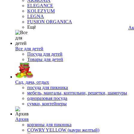
ARMONIA
ELEGANCE
KOLEZYUM
LEGNA
FUSION ORGANICA
Ещё
Ак
Все для детей
Посуда для детей
Товары для детей
Сад, дача, отдых
посуда для пикника
мебель, мангалы, коптильни, решетки, шампуры
одноразовая посуда
сумки, контейнеры
Архив
корзины для пикника
COWRY YELLOW (каури желтый)