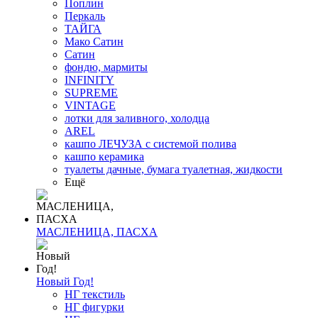
Поплин
Перкаль
ТАЙГА
Мако Сатин
Сатин
фондю, мармиты
INFINITY
SUPREME
VINTAGE
лотки для заливного, холодца
AREL
кашпо ЛЕЧУЗА с системой полива
кашпо керамика
туалеты дачные, бумага туалетная, жидкости
Ещё
МАСЛЕНИЦА, ПАСХА
Новый Год!
НГ текстиль
НГ фигурки