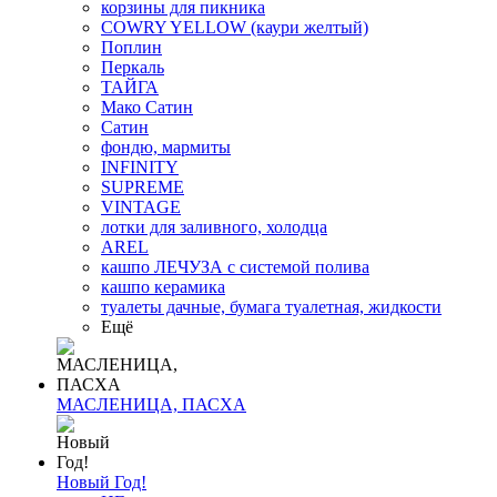
корзины для пикника
COWRY YELLOW (каури желтый)
Поплин
Перкаль
ТАЙГА
Мако Сатин
Сатин
фондю, мармиты
INFINITY
SUPREME
VINTAGE
лотки для заливного, холодца
AREL
кашпо ЛЕЧУЗА с системой полива
кашпо керамика
туалеты дачные, бумага туалетная, жидкости
Ещё
МАСЛЕНИЦА, ПАСХА
Новый Год!