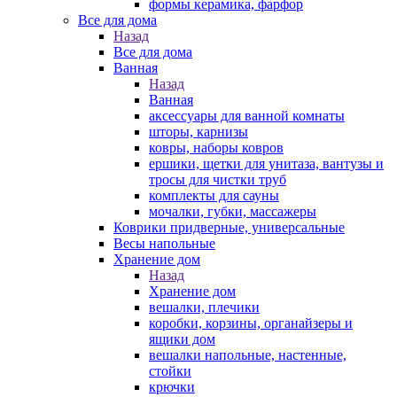
формы керамика, фарфор
Все для дома
Назад
Все для дома
Ванная
Назад
Ванная
аксессуары для ванной комнаты
шторы, карнизы
ковры, наборы ковров
ершики, щетки для унитаза, вантузы и
тросы для чистки труб
комплекты для сауны
мочалки, губки, массажеры
Коврики придверные, универсальные
Весы напольные
Хранение дом
Назад
Хранение дом
вешалки, плечики
коробки, корзины, органайзеры и
ящики дом
вешалки напольные, настенные,
стойки
крючки