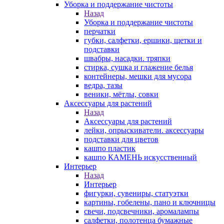
Уборка и поддержание чистоты
Назад
Уборка и поддержание чистоты
перчатки
губки, салфетки, ершики, щетки и
подставки
швабры, насадки. тряпки
стирка, сушка и глажение белья
контейнеры, мешки для мусора
ведра, тазы
веники, мётлы, совки
Аксессуары для растений
Назад
Аксессуары для растений
лейки, опрыскиватели. аксессуары
подставки для цветов
кашпо пластик
кашпо КАМЕНЬ искусственный
Интерьер
Назад
Интерьер
фигурки, сувениры, статуэтки
картины, гобелены, пано и ключницы
свечи, подсвечники, аромалампы
салфетки, полотенца бумажные