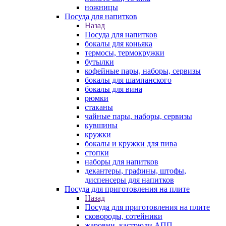
ножницы
Посуда для напитков
Назад
Посуда для напитков
бокалы для коньяка
термосы, термокружки
бутылки
кофейные пары, наборы, сервизы
бокалы для шампанского
бокалы для вина
рюмки
стаканы
чайные пары, наборы, сервизы
кувшины
кружки
бокалы и кружки для пива
стопки
наборы для напитков
декантеры, графины, штофы,
диспенсеры для напитков
Посуда для приготовления на плите
Назад
Посуда для приготовления на плите
сковороды, сотейники
жаровни, кастрюли АПП