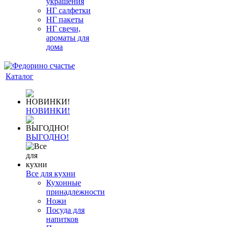
украшения
НГ салфетки
НГ пакеты
НГ свечи,
ароматы для
дома
Каталог
НОВИНКИ!
ВЫГОДНО!
Все для кухни
Кухонные
принадлежности
Ножи
Посуда для
напитков