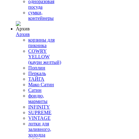
одноразовая
посуда
сумки,
контейнеры
Архив
корзины для
пикника
COWRY
YELLOW
(каури желтый)
Поплин
Перкаль
ТАЙГА
Мако Сатин
Сатин
фондю,
мармиты
INFINITY
SUPREME
VINTAGE
лотки для
заливного,
холодца