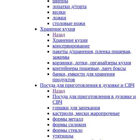
щипцы
лопатки д/торта
вилки
ложки
столовые ножи
Хранение кухня
Назад
Хранение кухня
консервирование
пакеты д/хранения, пленка пищевая,
зажимы
корзинки, лотки, органайзеры кухня
контейнеры пищевые, ланч боксы
банки, емкости для хранения
продуктов
Посуда для приготовления в духовке и СВЧ
Назад
Посуда для приготовления в духовке и
СВЧ
горшки для запекания
кастрюли, миски жаропрочные
формы металл
формы силикон
формы стекло
утятницы