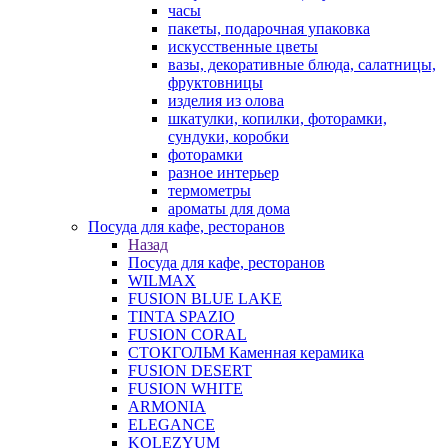
часы
пакеты, подарочная упаковка
искусственные цветы
вазы, декоративные блюда, салатницы,
фруктовницы
изделия из олова
шкатулки, копилки, фоторамки,
сундуки, коробки
фоторамки
разное интерьер
термометры
ароматы для дома
Посуда для кафе, ресторанов
Назад
Посуда для кафе, ресторанов
WILMAX
FUSION BLUE LAKE
TINTA SPAZIO
FUSION CORAL
СТОКГОЛЬМ Каменная керамика
FUSION DESERT
FUSION WHITE
ARMONIA
ELEGANCE
KOLEZYUM