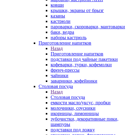
ковши
крышки, экраны от брызг
казаны
кастрюли
пароварки, скороварки, мантоварки
баки, ведра
наборы кастрюль
Приготовление напитков
Назад
Приготовление напитков
подставки под чайные пакетики
кофеварки, турки, кофемолки
френч-прессы
чайники
заварники, кофейники
Столовая посуда
Назад
Столовая посуда
емкости масло/уксус, пробки
молочники, соусники
икорницы, лимонницы
зубочистки, декоративные пики,
шампуры
подставки под ложку