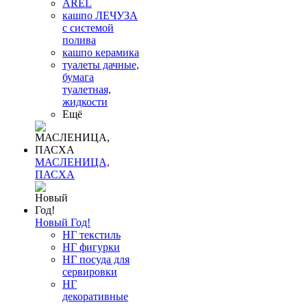
AREL
кашпо ЛЕЧУЗА
с системой
полива
кашпо керамика
туалеты дачные,
бумага
туалетная,
жидкости
Ещё
МАСЛЕНИЦА,
ПАСХА
Новый Год!
НГ текстиль
НГ фигурки
НГ посуда для
сервировки
НГ
декоративные