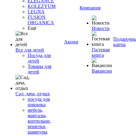
ELEGANCE
KOLEZYUM
Компания
LEGNA
FUSION
ORGANICA
Ещё
Новости
Подарочн
Акции
карты
Гостевая
Все для детей
книга
Посуда для
детей
Товары для
Вакансии
детей
Сад, дача, отдых
посуда для
пикника
мебель,
мангалы,
коптильни,
решетки,
шампуры