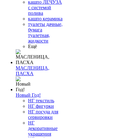
кашпо ЛЕЧУЗА
с системой
полива
кашпо керамика
туалеты дачные,
бумага
туалетная,
жидкости
Ещё
МАСЛЕНИЦА,
ПАСХА
Новый Год!
НГ текстиль
НГ фигурки
НГ посуда для
сервировки
НГ
декоративные
украшения