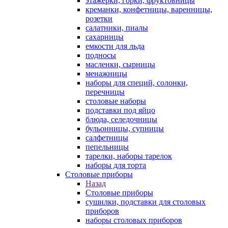
этажерки, горки, фруктовницы
креманки, конфетницы, варенницы,
розетки
салатники, пиалы
сахарницы
емкости для льда
подносы
масленки, сырницы
менажницы
наборы для специй, солонки,
перечницы
столовые наборы
подставки под яйцо
блюда, селедочницы
бульонницы, супницы
салфетницы
пепельницы
тарелки, наборы тарелок
наборы для торта
Столовые приборы
Назад
Столовые приборы
сушилки, подставки для столовых
приборов
наборы столовых приборов