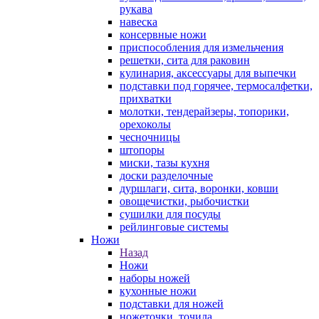
рукава
навеска
консервные ножи
приспособления для измельчения
решетки, сита для раковин
кулинария, аксессуары для выпечки
подставки под горячее, термосалфетки,
прихватки
молотки, тендерайзеры, топорики,
орехоколы
чесночницы
штопоры
миски, тазы кухня
доски разделочные
дуршлаги, сита, воронки, ковши
овощечистки, рыбочистки
сушилки для посуды
рейлинговые системы
Ножи
Назад
Ножи
наборы ножей
кухонные ножи
подставки для ножей
ножеточки, точила