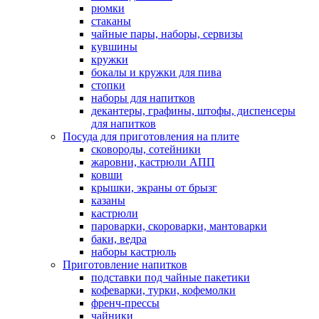
рюмки
стаканы
чайные пары, наборы, сервизы
кувшины
кружки
бокалы и кружки для пива
стопки
наборы для напитков
декантеры, графины, штофы, диспенсеры
для напитков
Посуда для приготовления на плите
сковороды, сотейники
жаровни, кастрюли АПП
ковши
крышки, экраны от брызг
казаны
кастрюли
пароварки, скороварки, мантоварки
баки, ведра
наборы кастрюль
Приготовление напитков
подставки под чайные пакетики
кофеварки, турки, кофемолки
френч-прессы
чайники