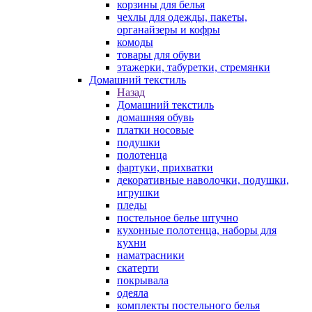
корзины для белья
чехлы для одежды, пакеты,
органайзеры и кофры
комоды
товары для обуви
этажерки, табуретки, стремянки
Домашний текстиль
Назад
Домашний текстиль
домашняя обувь
платки носовые
подушки
полотенца
фартуки, прихватки
декоративные наволочки, подушки,
игрушки
пледы
постельное белье штучно
кухонные полотенца, наборы для
кухни
наматрасники
скатерти
покрывала
одеяла
комплекты постельного белья