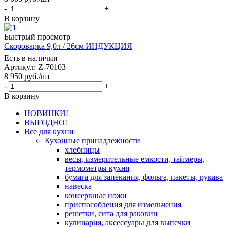
-
+
В корзину
Быстрый просмотр
Скороварка 9,0л / 26см ИНДУКЦИЯ
Есть в наличии
Артикул: Z-70103
8 950
руб.
/шт
-
+
В корзину
НОВИНКИ!
ВЫГОДНО!
Все для кухни
Кухонные принадлежности
хлебницы
весы, измерительные емкости, таймеры,
термометры кухня
бумага для запекания, фольга, пакеты, рукава
навеска
консервные ножи
приспособления для измельчения
решетки, сита для раковин
кулинария, аксессуары для выпечки