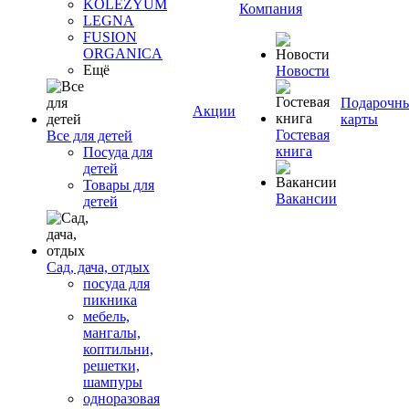
KOLEZYUM
Компания
LEGNA
FUSION
ORGANICA
Ещё
Новости
Подарочн
Акции
карты
Гостевая
Все для детей
книга
Посуда для
детей
Товары для
Вакансии
детей
Сад, дача, отдых
посуда для
пикника
мебель,
мангалы,
коптильни,
решетки,
шампуры
одноразовая