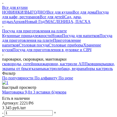
-
Все для кухни
НОВИНКИ!
ВЫГОДНО!
Все для кухни
Все для дома
Посуда
для кафе, ресторанов
Все для детей
Сад, дача,
отдых
Архив
Новый Год!
МАСЛЕНИЦА, ПАСХА
-
Посуда для приготовления на плите
Кухонные принадлежности
Ножи
Посуда для напитков
Посуда
для приготовления на плите
Приготовление
напитков
Столовая посуда
Столовые приборы
Хранение
кухня
Посуда для приготовления в духовке и СВЧ
-
пароварки, скороварки, мантоварки
сковороды, сотейники
жаровни, кастрюли АПП
ковши
крышки,
экраны от брызг
казаны
кастрюли
баки, ведра
наборы кастрюль
Фильтр
По популярности
По алфавиту
По цене
Быстрый просмотр
Мантоварка 9,0л 3 вставки б/декора
Есть в наличии
Артикул: 2221/Рб
3 345
руб.
/шт
-
+