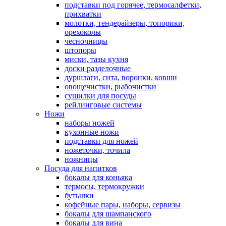
подставки под горячее, термосалфетки,
прихватки
молотки, тендерайзеры, топорики,
орехоколы
чесночницы
штопоры
миски, тазы кухня
доски разделочные
дуршлаги, сита, воронки, ковши
овощечистки, рыбочистки
сушилки для посуды
рейлинговые системы
Ножи
наборы ножей
кухонные ножи
подставки для ножей
ножеточки, точила
ножницы
Посуда для напитков
бокалы для коньяка
термосы, термокружки
бутылки
кофейные пары, наборы, сервизы
бокалы для шампанского
бокалы для вина