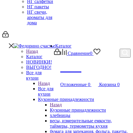
НГ салфетки
НГ пакеты
НГ свечи,
ароматы для
дома
Каталог
Назад
Сравнение
0
Каталог
НОВИНКИ!
Debug
ВЫГОДНО!
Все для
кухни
Назад
Отложенные
0
Корзина
0
Все для
кухни
Кухонные принадлежности
Назад
Кухонные принадлежности
хлебницы
весы, измерительные емкости,
таймеры, термометры кухня
бумага для запекания, фольга, пакеты,