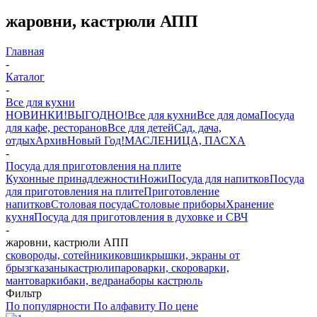
жаровни, кастрюли АПП
Главная
-
Каталог
-
Все для кухни
НОВИНКИ!
ВЫГОДНО!
Все для кухни
Все для дома
Посуда
для кафе, ресторанов
Все для детей
Сад, дача,
отдых
Архив
Новый Год!
МАСЛЕНИЦА, ПАСХА
-
Посуда для приготовления на плите
Кухонные принадлежности
Ножи
Посуда для напитков
Посуда
для приготовления на плите
Приготовление
напитков
Столовая посуда
Столовые приборы
Хранение
кухня
Посуда для приготовления в духовке и СВЧ
-
жаровни, кастрюли АПП
сковороды, сотейники
ковши
крышки, экраны от
брызг
казаны
кастрюли
пароварки, скороварки,
мантоварки
баки, ведра
наборы кастрюль
Фильтр
По популярности
По алфавиту
По цене