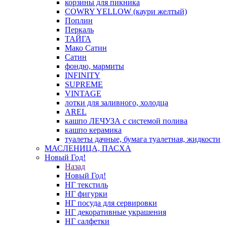
корзины для пикника
COWRY YELLOW (каури желтый)
Поплин
Перкаль
ТАЙГА
Мако Сатин
Сатин
фондю, мармиты
INFINITY
SUPREME
VINTAGE
лотки для заливного, холодца
AREL
кашпо ЛЕЧУЗА с системой полива
кашпо керамика
туалеты дачные, бумага туалетная, жидкости
МАСЛЕНИЦА, ПАСХА
Новый Год!
Назад
Новый Год!
НГ текстиль
НГ фигурки
НГ посуда для сервировки
НГ декоративные украшения
НГ салфетки