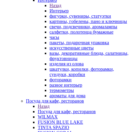
Интерьер
Назад
Интерьер
фигурки, сувениры, статуэтки
картины, гобелены, пано и ключницы
свечи, подсвечники, аромалампы
салфетки, полотенца бумажные
часы
пакеты, подарочная упаковка
искусственные цветы
вазы, декоративные блюда, салатницы,
фруктовницы
изделия из олова
шкатулки, копилки, фоторамки,
сундуки, коробки
фоторамки
разное интерьер
термометры
ароматы для дома
Посуда для кафе, ресторанов
Назад
Посуда для кафе, ресторанов
WILMAX
FUSION BLUE LAKE
TINTA SPAZIO