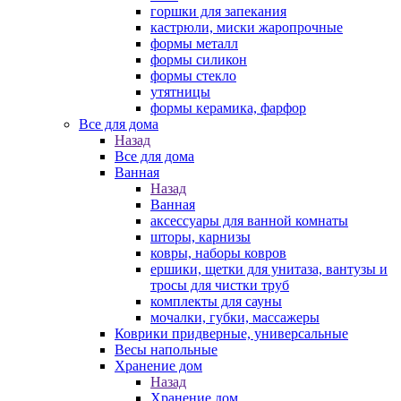
горшки для запекания
кастрюли, миски жаропрочные
формы металл
формы силикон
формы стекло
утятницы
формы керамика, фарфор
Все для дома
Назад
Все для дома
Ванная
Назад
Ванная
аксессуары для ванной комнаты
шторы, карнизы
ковры, наборы ковров
ершики, щетки для унитаза, вантузы и
тросы для чистки труб
комплекты для сауны
мочалки, губки, массажеры
Коврики придверные, универсальные
Весы напольные
Хранение дом
Назад
Хранение дом