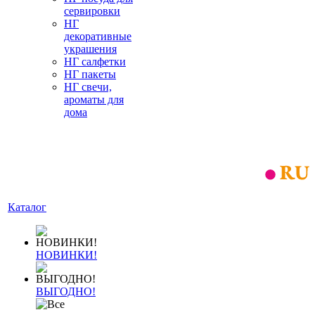
сервировки
НГ
декоративные
украшения
НГ салфетки
НГ пакеты
НГ свечи,
ароматы для
дома
Каталог
НОВИНКИ!
ВЫГОДНО!