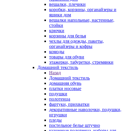
вешалки, плечики
коробки, корзины, органайзеры и
ящики дом
вешалки напольные, настенные,
стойки
крючки
корзины для белья
чехлы для одежды, пакеты,
органайзеры и кофры
комоды
товары для обуви
этажерки, табуретки, стремянки
Домашний текстиль
Назад
Домашний текстиль
домашняя обувь
платки носовые
подушки
полотенца
фартуки, прихватки
декоративные наволочки, подушки,
игрушки
пледы
постельное белье штучно
кухонные полотенца, наборы для