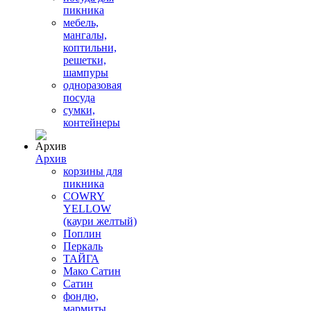
пикника
мебель,
мангалы,
коптильни,
решетки,
шампуры
одноразовая
посуда
сумки,
контейнеры
Архив
корзины для
пикника
COWRY
YELLOW
(каури желтый)
Поплин
Перкаль
ТАЙГА
Мако Сатин
Сатин
фондю,
мармиты