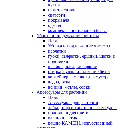
кухни
наматрасники
скатерти
покрывала
одеяла
комплекты постельного белья
Уборка и поддержание чистоты
Назад
Уборка и поддержание чистоты
перчатки
губки, салфетки, ершики, щетки и
подставки
швабры, насадки. тряпки
стирка, сушка и глажение белья
контейнеры, мешки для мусора
ведра, тазы
веники, мётлы, совки
Аксессуары для растений
Назад
Аксессуары для растений
лейки, опрыскиватели. аксессуары
подставки для цветов
кашпо пластик
кашпо КАМЕНЬ искусственный