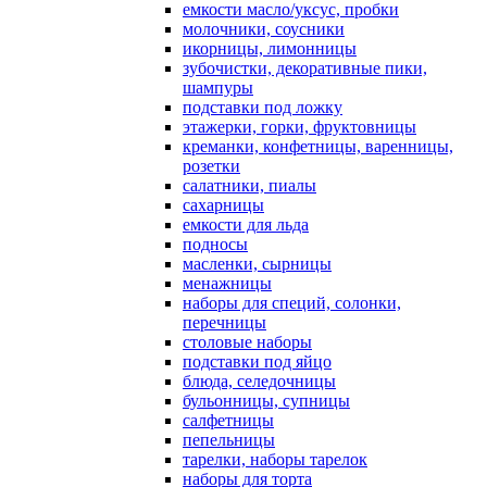
емкости масло/уксус, пробки
молочники, соусники
икорницы, лимонницы
зубочистки, декоративные пики,
шампуры
подставки под ложку
этажерки, горки, фруктовницы
креманки, конфетницы, варенницы,
розетки
салатники, пиалы
сахарницы
емкости для льда
подносы
масленки, сырницы
менажницы
наборы для специй, солонки,
перечницы
столовые наборы
подставки под яйцо
блюда, селедочницы
бульонницы, супницы
салфетницы
пепельницы
тарелки, наборы тарелок
наборы для торта