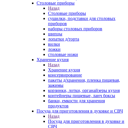
Столовые приборы
Назад
Столовые приборы
сушилки, подставки для столовых
приборов
наборы столовых приборов
щипцы
лопатки д/торта
вилки
ложки
столовые ножи
Хранение кухня
Назад
Хранение кухня
консервирование
пакеты д/хранения, пленка пищевая,
зажимы
корзинки, лотки, органайзеры кухня
контейнеры пищевые, ланч боксы
банки, емкости для хранения
продуктов
Посуда для приготовления в духовке и СВЧ
Назад
Посуда для приготовления в духовке и
СВЧ