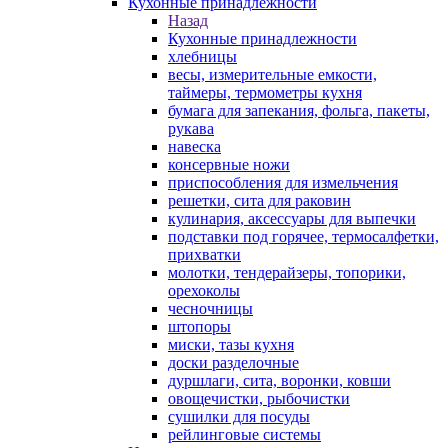
Кухонные принадлежности
Назад
Кухонные принадлежности
хлебницы
весы, измерительные емкости,
таймеры, термометры кухня
бумага для запекания, фольга, пакеты,
рукава
навеска
консервные ножи
приспособления для измельчения
решетки, сита для раковин
кулинария, аксессуары для выпечки
подставки под горячее, термосалфетки,
прихватки
молотки, тендерайзеры, топорики,
орехоколы
чесночницы
штопоры
миски, тазы кухня
доски разделочные
дуршлаги, сита, воронки, ковши
овощечистки, рыбочистки
сушилки для посуды
рейлинговые системы