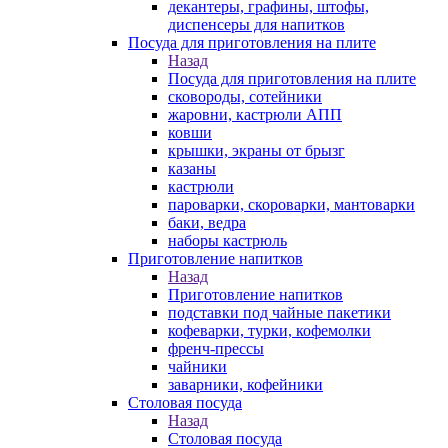
декантеры, графины, штофы,
диспенсеры для напитков
Посуда для приготовления на плите
Назад
Посуда для приготовления на плите
сковороды, сотейники
жаровни, кастрюли АПП
ковши
крышки, экраны от брызг
казаны
кастрюли
пароварки, скороварки, мантоварки
баки, ведра
наборы кастрюль
Приготовление напитков
Назад
Приготовление напитков
подставки под чайные пакетики
кофеварки, турки, кофемолки
френч-прессы
чайники
заварники, кофейники
Столовая посуда
Назад
Столовая посуда