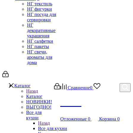
НГ текстиль
НГ фигурки
НГ посуда для
сервировки
НГ
декоративные
украшения
НГ салфетки
НГ пакеты
НГ свечи,
ароматы для
дома
Каталог
Сравнение
0
Назад
Каталог
Debug
НОВИНКИ!
ВЫГОДНО!
Все для
кухни
Отложенные
0
Корзина
0
Назад
Все для кухни