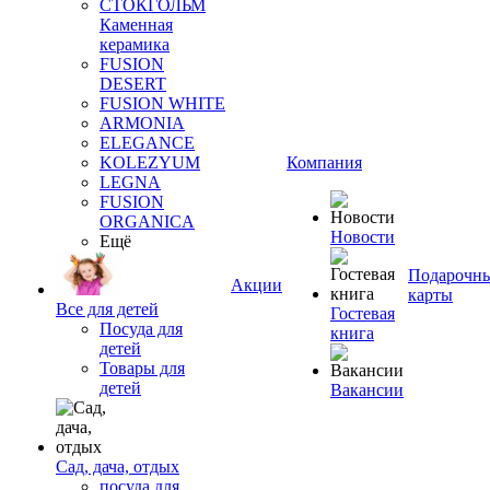
СТОКГОЛЬМ
Каменная
керамика
FUSION
DESERT
FUSION WHITE
ARMONIA
ELEGANCE
KOLEZYUM
Компания
LEGNA
FUSION
ORGANICA
Новости
Ещё
Подарочн
Акции
карты
Все для детей
Гостевая
Посуда для
книга
детей
Товары для
детей
Вакансии
Сад, дача, отдых
посуда для