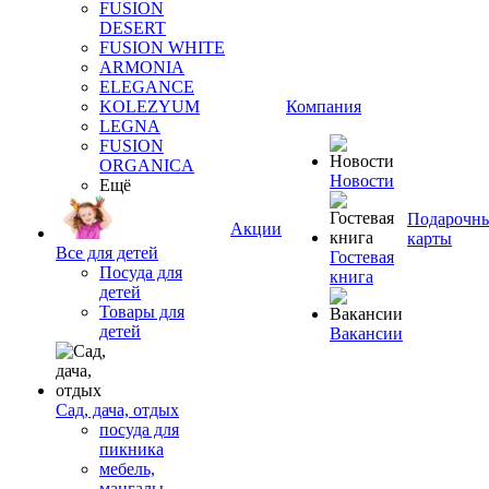
FUSION
DESERT
FUSION WHITE
ARMONIA
ELEGANCE
KOLEZYUM
Компания
LEGNA
FUSION
ORGANICA
Новости
Ещё
Подарочн
Акции
карты
Все для детей
Гостевая
Посуда для
книга
детей
Товары для
детей
Вакансии
Сад, дача, отдых
посуда для
пикника
мебель,
мангалы,