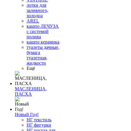
лотки для
заливного,
холодца
AREL
кашпо ЛЕЧУЗА
с системой
полива
кашпо керамика
туалеты дачные,
бумага
туалетная,
жидкости
Ещё
МАСЛЕНИЦА,
ПАСХА
Новый Год!
НГ текстиль
НГ фигурки
НГ посуда для