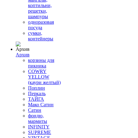
коптильни,
решетки,
шампуры
одноразовая
посуда
сумки,
контейнеры
Архив
корзины для
пикника
COWRY
YELLOW
(каури желтый)
Поплин
Перкаль
ТАЙГА
Мако Сатин
Сатин
фондю,
мармиты
INFINITY
SUPREME
VINTAGE