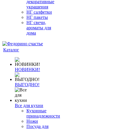
декоративные
украшения
НГ салфетки
НГ пакеты
НГ свечи,
ароматы для
дома
Каталог
НОВИНКИ!
ВЫГОДНО!
Все для кухни
Кухонные
принадлежности
Ножи
Посуда для