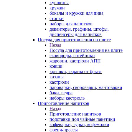
кувшины
кружки
бокалы и кружки для пива
стопки
наборы для напитков
декантеры, графины, штофы,
диспенсеры для напитков
Посуда для приготовления на плите
Назад
Посуда для приготовления на плите
сковороды, сотейники
жаровни, кастрюли АПП
ковши
крышки, экраны от брызг
казаны
кастрюли
пароварки, скороварки, мантоварки
баки, ведра
наборы кастрюль
Приготовление напитков
Назад
Приготовление напитков
подставки под чайные пакетики
кофеварки, турки, кофемолки
френч-прессы