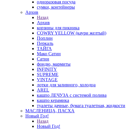
одноразовая посуда
сумки, контейнеры
Архив
Назад
Архив
корзины для пикника
COWRY YELLOW (каури желтый)
Поплин
Перкаль
ТАЙГА
Мако Сатин
Сатин
фондю, мармиты
INFINITY
SUPREME
VINTAGE
лотки для заливного, холодца
AREL
кашпо ЛЕЧУЗА с системой полива
кашпо керамика
туалеты дачные, бумага туалетная, жидкости
МАСЛЕНИЦА, ПАСХА
Новый Год!
Назад
Новый Год!