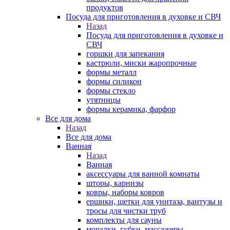
продуктов
Посуда для приготовления в духовке и СВЧ
Назад
Посуда для приготовления в духовке и
СВЧ
горшки для запекания
кастрюли, миски жаропрочные
формы металл
формы силикон
формы стекло
утятницы
формы керамика, фарфор
Все для дома
Назад
Все для дома
Ванная
Назад
Ванная
аксессуары для ванной комнаты
шторы, карнизы
ковры, наборы ковров
ершики, щетки для унитаза, вантузы и
тросы для чистки труб
комплекты для сауны
мочалки, губки, массажеры