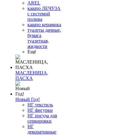
AREL
кашпо ЛЕЧУЗА
с системой
полива
кашпо керамика
туалеты дачные,
бумага
туалетная,
жидкости
Ещё
МАСЛЕНИЦА,
ПАСХА
Новый Год!
НГ текстиль
НГ фигурки
НГ посуда для
сервировки
НГ
декоративные