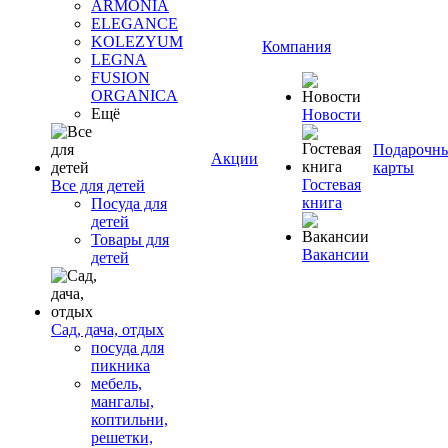
ARMONIA
ELEGANCE
KOLEZYUM
Компания
LEGNA
FUSION
ORGANICA
Ещё
Новости
Подарочн
Акции
карты
Гостевая
Все для детей
книга
Посуда для
детей
Товары для
Вакансии
детей
Сад, дача, отдых
посуда для
пикника
мебель,
мангалы,
коптильни,
решетки,