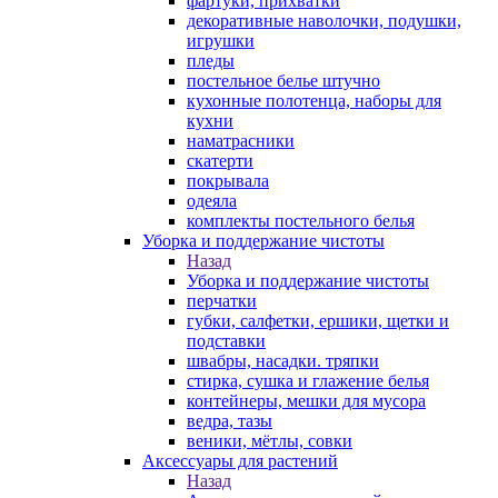
фартуки, прихватки
декоративные наволочки, подушки,
игрушки
пледы
постельное белье штучно
кухонные полотенца, наборы для
кухни
наматрасники
скатерти
покрывала
одеяла
комплекты постельного белья
Уборка и поддержание чистоты
Назад
Уборка и поддержание чистоты
перчатки
губки, салфетки, ершики, щетки и
подставки
швабры, насадки. тряпки
стирка, сушка и глажение белья
контейнеры, мешки для мусора
ведра, тазы
веники, мётлы, совки
Аксессуары для растений
Назад