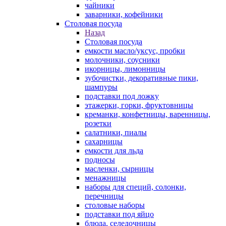
чайники
заварники, кофейники
Столовая посуда
Назад
Столовая посуда
емкости масло/уксус, пробки
молочники, соусники
икорницы, лимонницы
зубочистки, декоративные пики,
шампуры
подставки под ложку
этажерки, горки, фруктовницы
креманки, конфетницы, варенницы,
розетки
салатники, пиалы
сахарницы
емкости для льда
подносы
масленки, сырницы
менажницы
наборы для специй, солонки,
перечницы
столовые наборы
подставки под яйцо
блюда, селедочницы