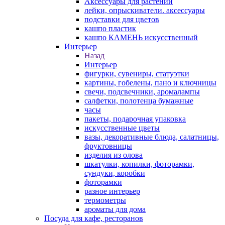
Аксессуары для растений
лейки, опрыскиватели. аксессуары
подставки для цветов
кашпо пластик
кашпо КАМЕНЬ искусственный
Интерьер
Назад
Интерьер
фигурки, сувениры, статуэтки
картины, гобелены, пано и ключницы
свечи, подсвечники, аромалампы
салфетки, полотенца бумажные
часы
пакеты, подарочная упаковка
искусственные цветы
вазы, декоративные блюда, салатницы,
фруктовницы
изделия из олова
шкатулки, копилки, фоторамки,
сундуки, коробки
фоторамки
разное интерьер
термометры
ароматы для дома
Посуда для кафе, ресторанов