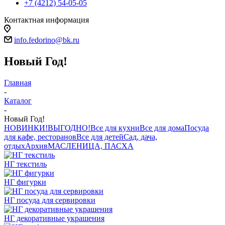
+7 (4212) 54-05-05
Контактная информация
г.Хабаровск
info.fedorino@bk.ru
Новый Год!
Главная
-
Каталог
-
Новый Год!
НОВИНКИ!
ВЫГОДНО!
Все для кухни
Все для дома
Посуда
для кафе, ресторанов
Все для детей
Сад, дача,
отдых
Архив
МАСЛЕНИЦА, ПАСХА
НГ текстиль
НГ фигурки
НГ посуда для сервировки
НГ декоративные украшения