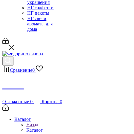
украшения
НГ салфетки
НГ пакеты
НГ свечи,
ароматы для
дома
Сравнение
0
Debug
Отложенные
0
Корзина
0
Каталог
Назад
Каталог