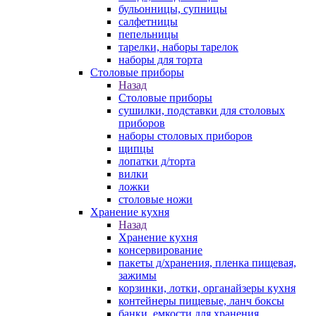
бульонницы, супницы
салфетницы
пепельницы
тарелки, наборы тарелок
наборы для торта
Столовые приборы
Назад
Столовые приборы
сушилки, подставки для столовых
приборов
наборы столовых приборов
щипцы
лопатки д/торта
вилки
ложки
столовые ножи
Хранение кухня
Назад
Хранение кухня
консервирование
пакеты д/хранения, пленка пищевая,
зажимы
корзинки, лотки, органайзеры кухня
контейнеры пищевые, ланч боксы
банки, емкости для хранения