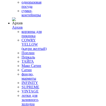
одноразовая
посуда
сумки,
контейнеры
Архив
корзины для
пикника
COWRY
YELLOW
(каури желтый)
Поплин
Перкаль
ТАЙГА
Мако Сатин
Сатин
фондю,
мармиты
INFINITY
SUPREME
VINTAGE
лотки для
заливного,
холодца