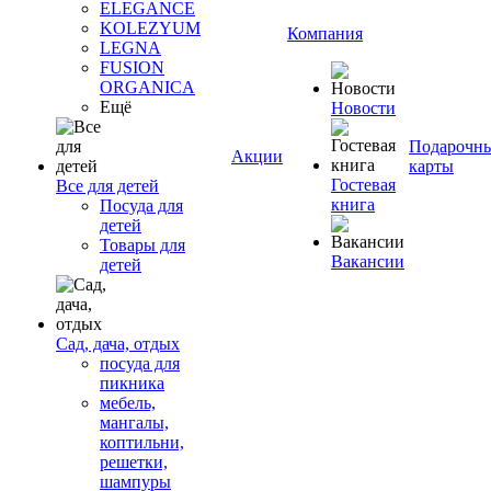
ELEGANCE
KOLEZYUM
Компания
LEGNA
FUSION
ORGANICA
Ещё
Новости
Подарочн
Акции
карты
Гостевая
Все для детей
книга
Посуда для
детей
Товары для
Вакансии
детей
Сад, дача, отдых
посуда для
пикника
мебель,
мангалы,
коптильни,
решетки,
шампуры