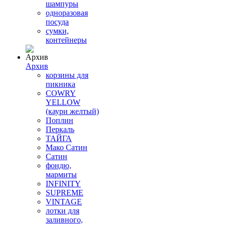
шампуры
одноразовая
посуда
сумки,
контейнеры
Архив
корзины для
пикника
COWRY
YELLOW
(каури желтый)
Поплин
Перкаль
ТАЙГА
Мако Сатин
Сатин
фондю,
мармиты
INFINITY
SUPREME
VINTAGE
лотки для
заливного,