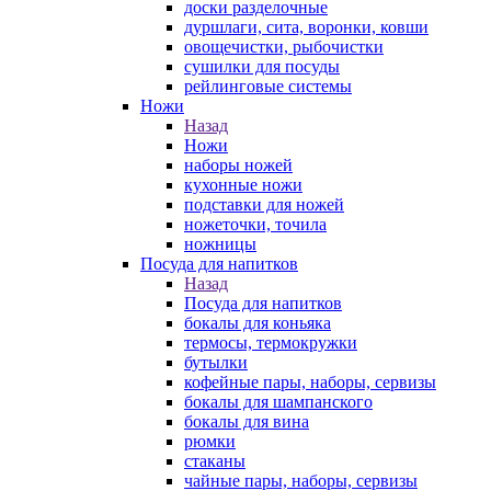
доски разделочные
дуршлаги, сита, воронки, ковши
овощечистки, рыбочистки
сушилки для посуды
рейлинговые системы
Ножи
Назад
Ножи
наборы ножей
кухонные ножи
подставки для ножей
ножеточки, точила
ножницы
Посуда для напитков
Назад
Посуда для напитков
бокалы для коньяка
термосы, термокружки
бутылки
кофейные пары, наборы, сервизы
бокалы для шампанского
бокалы для вина
рюмки
стаканы
чайные пары, наборы, сервизы