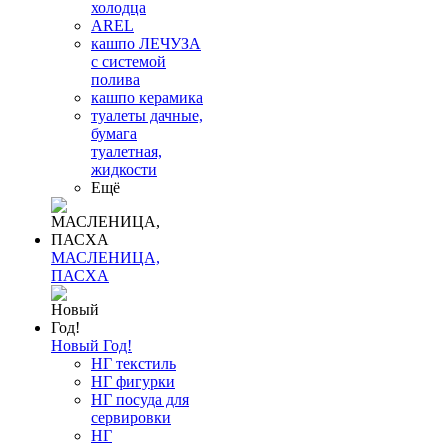
холодца
AREL
кашпо ЛЕЧУЗА
с системой
полива
кашпо керамика
туалеты дачные,
бумага
туалетная,
жидкости
Ещё
МАСЛЕНИЦА,
ПАСХА
Новый Год!
НГ текстиль
НГ фигурки
НГ посуда для
сервировки
НГ