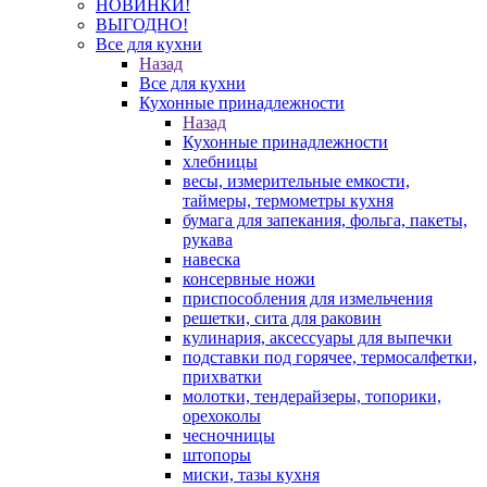
НОВИНКИ!
ВЫГОДНО!
Все для кухни
Назад
Все для кухни
Кухонные принадлежности
Назад
Кухонные принадлежности
хлебницы
весы, измерительные емкости,
таймеры, термометры кухня
бумага для запекания, фольга, пакеты,
рукава
навеска
консервные ножи
приспособления для измельчения
решетки, сита для раковин
кулинария, аксессуары для выпечки
подставки под горячее, термосалфетки,
прихватки
молотки, тендерайзеры, топорики,
орехоколы
чесночницы
штопоры
миски, тазы кухня