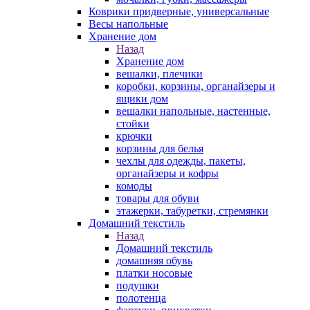
Коврики придверные, универсальные
Весы напольные
Хранение дом
Назад
Хранение дом
вешалки, плечики
коробки, корзины, органайзеры и
ящики дом
вешалки напольные, настенные,
стойки
крючки
корзины для белья
чехлы для одежды, пакеты,
органайзеры и кофры
комоды
товары для обуви
этажерки, табуретки, стремянки
Домашний текстиль
Назад
Домашний текстиль
домашняя обувь
платки носовые
подушки
полотенца