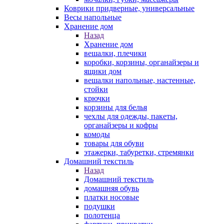
Коврики придверные, универсальные
Весы напольные
Хранение дом
Назад
Хранение дом
вешалки, плечики
коробки, корзины, органайзеры и
ящики дом
вешалки напольные, настенные,
стойки
крючки
корзины для белья
чехлы для одежды, пакеты,
органайзеры и кофры
комоды
товары для обуви
этажерки, табуретки, стремянки
Домашний текстиль
Назад
Домашний текстиль
домашняя обувь
платки носовые
подушки
полотенца