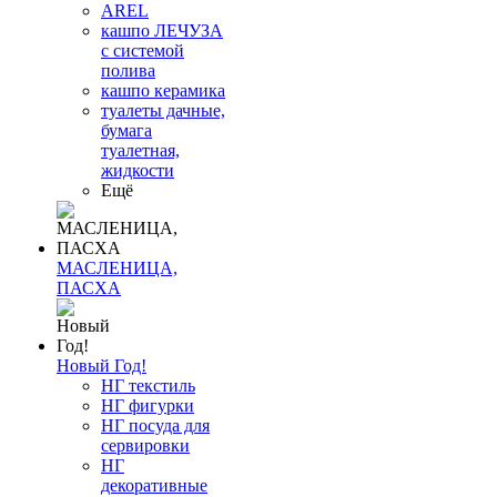
AREL
кашпо ЛЕЧУЗА
с системой
полива
кашпо керамика
туалеты дачные,
бумага
туалетная,
жидкости
Ещё
МАСЛЕНИЦА,
ПАСХА
Новый Год!
НГ текстиль
НГ фигурки
НГ посуда для
сервировки
НГ
декоративные