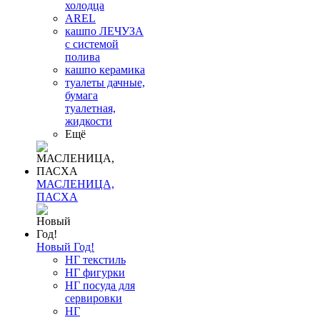
холодца
AREL
кашпо ЛЕЧУЗА
с системой
полива
кашпо керамика
туалеты дачные,
бумага
туалетная,
жидкости
Ещё
МАСЛЕНИЦА,
ПАСХА
Новый Год!
НГ текстиль
НГ фигурки
НГ посуда для
сервировки
НГ