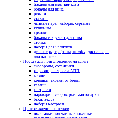
бокалы для шампанского
бокалы для вина
рюмки
стаканы
чайные пары, наборы, сервизы
кувшины
кружки
бокалы и кружки для пива
стопки
наборы для напитков
декантеры, графины, штофы, диспенсеры
для напитков
Посуда для приготовления на плите
сковороды, сотейники
жаровни, кастрюли АПП
ковши
крышки, экраны от брызг
казаны
кастрюли
пароварки, скороварки, мантоварки
баки, ведра
наборы кастрюль
Приготовление напитков
подставки под чайные пакетики