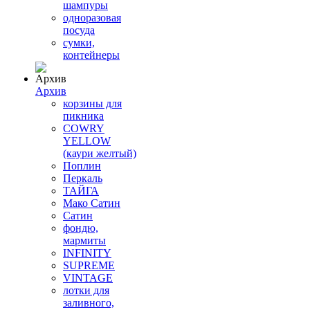
шампуры
одноразовая
посуда
сумки,
контейнеры
Архив
корзины для
пикника
COWRY
YELLOW
(каури желтый)
Поплин
Перкаль
ТАЙГА
Мако Сатин
Сатин
фондю,
мармиты
INFINITY
SUPREME
VINTAGE
лотки для
заливного,