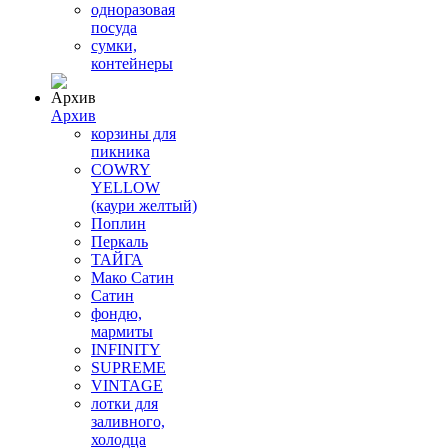
одноразовая
посуда
сумки,
контейнеры
Архив
корзины для
пикника
COWRY
YELLOW
(каури желтый)
Поплин
Перкаль
ТАЙГА
Мако Сатин
Сатин
фондю,
мармиты
INFINITY
SUPREME
VINTAGE
лотки для
заливного,
холодца