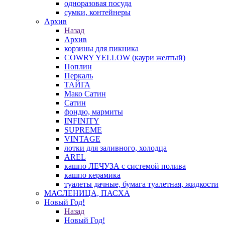
одноразовая посуда
сумки, контейнеры
Архив
Назад
Архив
корзины для пикника
COWRY YELLOW (каури желтый)
Поплин
Перкаль
ТАЙГА
Мако Сатин
Сатин
фондю, мармиты
INFINITY
SUPREME
VINTAGE
лотки для заливного, холодца
AREL
кашпо ЛЕЧУЗА с системой полива
кашпо керамика
туалеты дачные, бумага туалетная, жидкости
МАСЛЕНИЦА, ПАСХА
Новый Год!
Назад
Новый Год!