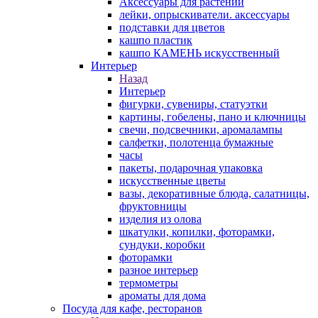
Аксессуары для растений
лейки, опрыскиватели. аксессуары
подставки для цветов
кашпо пластик
кашпо КАМЕНЬ искусственный
Интерьер
Назад
Интерьер
фигурки, сувениры, статуэтки
картины, гобелены, пано и ключницы
свечи, подсвечники, аромалампы
салфетки, полотенца бумажные
часы
пакеты, подарочная упаковка
искусственные цветы
вазы, декоративные блюда, салатницы,
фруктовницы
изделия из олова
шкатулки, копилки, фоторамки,
сундуки, коробки
фоторамки
разное интерьер
термометры
ароматы для дома
Посуда для кафе, ресторанов