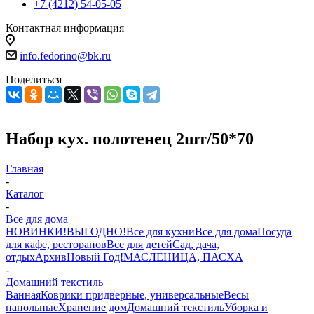
+7 (4212) 54-05-05
Контактная информация
г.Хабаровск
info.fedorino@bk.ru
Поделиться
Набор кух. полотенец 2шт/50*70
Главная
-
Каталог
-
Все для дома
НОВИНКИ!
ВЫГОДНО!
Все для кухни
Все для дома
Посуда
для кафе, ресторанов
Все для детей
Сад, дача,
отдых
Архив
Новый Год!
МАСЛЕНИЦА, ПАСХА
-
Домашний текстиль
Ванная
Коврики придверные, универсальные
Весы
напольные
Хранение дом
Домашний текстиль
Уборка и