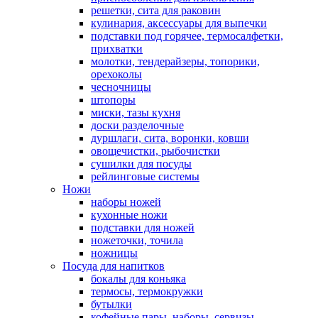
решетки, сита для раковин
кулинария, аксессуары для выпечки
подставки под горячее, термосалфетки,
прихватки
молотки, тендерайзеры, топорики,
орехоколы
чесночницы
штопоры
миски, тазы кухня
доски разделочные
дуршлаги, сита, воронки, ковши
овощечистки, рыбочистки
сушилки для посуды
рейлинговые системы
Ножи
наборы ножей
кухонные ножи
подставки для ножей
ножеточки, точила
ножницы
Посуда для напитков
бокалы для коньяка
термосы, термокружки
бутылки
кофейные пары, наборы, сервизы