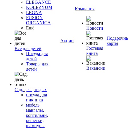
ELEGANCE
KOLEZYUM
Компания
LEGNA
FUSION
ORGANICA
Ещё
Новости
Подарочн
Акции
карты
Гостевая
Все для детей
книга
Посуда для
детей
Товары для
Вакансии
детей
Сад, дача, отдых
посуда для
пикника
мебель,
мангалы,
коптильни,
решетки,
шампуры