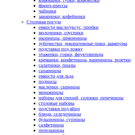
кофеварки, турки, кофемолки
френч-прессы
чайники
заварники, кофейники
Столовая посуда
емкости масло/уксус, пробки
молочники, соусники
икорницы, лимонницы
зубочистки, декоративные пики, шампуры
подставки под ложку
этажерки, горки, фруктовницы
креманки, конфетницы, варенницы, розетки
салатники, пиалы
сахарницы
емкости для льда
подносы
масленки, сырницы
менажницы
наборы для специй, солонки, перечницы
столовые наборы
подставки под яйцо
блюда, селедочницы
бульонницы, супницы
салфетницы
пепельницы