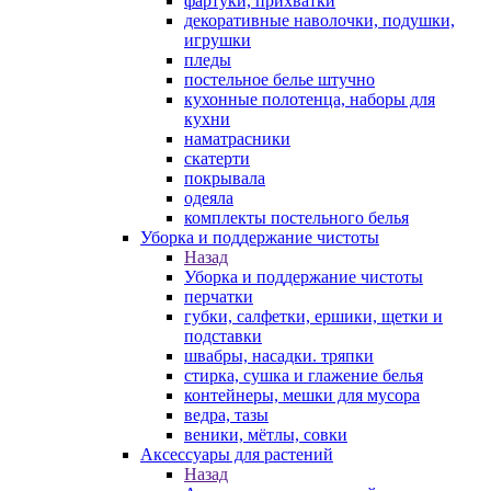
фартуки, прихватки
декоративные наволочки, подушки,
игрушки
пледы
постельное белье штучно
кухонные полотенца, наборы для
кухни
наматрасники
скатерти
покрывала
одеяла
комплекты постельного белья
Уборка и поддержание чистоты
Назад
Уборка и поддержание чистоты
перчатки
губки, салфетки, ершики, щетки и
подставки
швабры, насадки. тряпки
стирка, сушка и глажение белья
контейнеры, мешки для мусора
ведра, тазы
веники, мётлы, совки
Аксессуары для растений
Назад