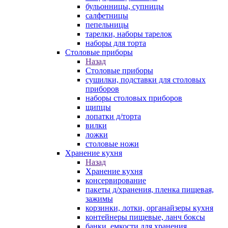
бульонницы, супницы
салфетницы
пепельницы
тарелки, наборы тарелок
наборы для торта
Столовые приборы
Назад
Столовые приборы
сушилки, подставки для столовых
приборов
наборы столовых приборов
щипцы
лопатки д/торта
вилки
ложки
столовые ножи
Хранение кухня
Назад
Хранение кухня
консервирование
пакеты д/хранения, пленка пищевая,
зажимы
корзинки, лотки, органайзеры кухня
контейнеры пищевые, ланч боксы
банки, емкости для хранения