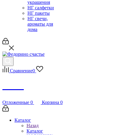
украшения
НГ салфетки
НГ пакеты
НГ свечи,
ароматы для
дома
Сравнение
0
Debug
Отложенные
0
Корзина
0
Каталог
Назад
Каталог