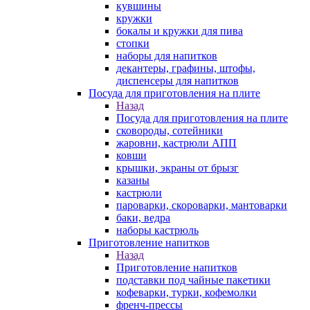
кувшины
кружки
бокалы и кружки для пива
стопки
наборы для напитков
декантеры, графины, штофы,
диспенсеры для напитков
Посуда для приготовления на плите
Назад
Посуда для приготовления на плите
сковороды, сотейники
жаровни, кастрюли АПП
ковши
крышки, экраны от брызг
казаны
кастрюли
пароварки, скороварки, мантоварки
баки, ведра
наборы кастрюль
Приготовление напитков
Назад
Приготовление напитков
подставки под чайные пакетики
кофеварки, турки, кофемолки
френч-прессы