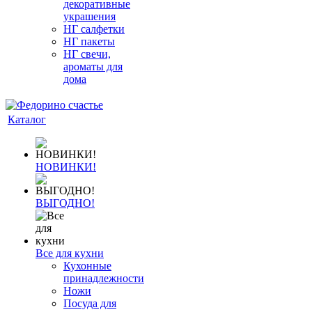
декоративные
украшения
НГ салфетки
НГ пакеты
НГ свечи,
ароматы для
дома
Каталог
НОВИНКИ!
ВЫГОДНО!
Все для кухни
Кухонные
принадлежности
Ножи
Посуда для