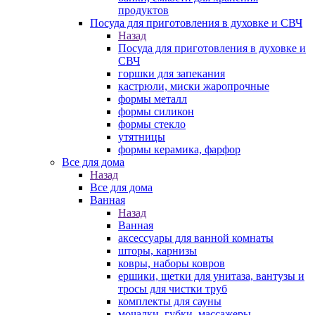
продуктов
Посуда для приготовления в духовке и СВЧ
Назад
Посуда для приготовления в духовке и
СВЧ
горшки для запекания
кастрюли, миски жаропрочные
формы металл
формы силикон
формы стекло
утятницы
формы керамика, фарфор
Все для дома
Назад
Все для дома
Ванная
Назад
Ванная
аксессуары для ванной комнаты
шторы, карнизы
ковры, наборы ковров
ершики, щетки для унитаза, вантузы и
тросы для чистки труб
комплекты для сауны
мочалки, губки, массажеры