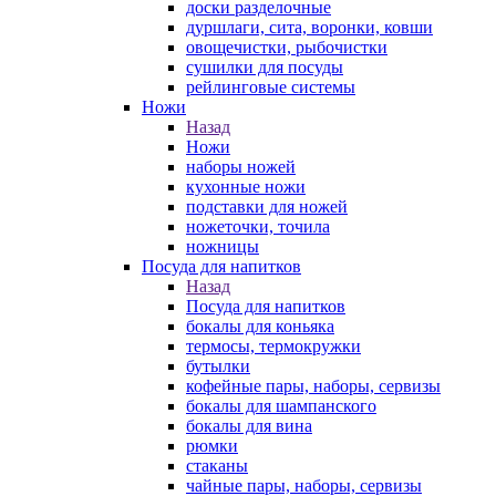
доски разделочные
дуршлаги, сита, воронки, ковши
овощечистки, рыбочистки
сушилки для посуды
рейлинговые системы
Ножи
Назад
Ножи
наборы ножей
кухонные ножи
подставки для ножей
ножеточки, точила
ножницы
Посуда для напитков
Назад
Посуда для напитков
бокалы для коньяка
термосы, термокружки
бутылки
кофейные пары, наборы, сервизы
бокалы для шампанского
бокалы для вина
рюмки
стаканы
чайные пары, наборы, сервизы