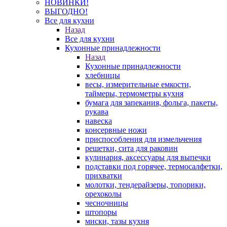
НОВИНКИ!
ВЫГОДНО!
Все для кухни
Назад
Все для кухни
Кухонные принадлежности
Назад
Кухонные принадлежности
хлебницы
весы, измерительные емкости,
таймеры, термометры кухня
бумага для запекания, фольга, пакеты,
рукава
навеска
консервные ножи
приспособления для измельчения
решетки, сита для раковин
кулинария, аксессуары для выпечки
подставки под горячее, термосалфетки,
прихватки
молотки, тендерайзеры, топорики,
орехоколы
чесночницы
штопоры
миски, тазы кухня