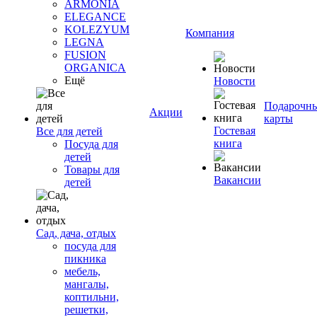
ARMONIA
ELEGANCE
KOLEZYUM
Компания
LEGNA
FUSION
ORGANICA
Ещё
Новости
Подарочн
Акции
карты
Гостевая
Все для детей
книга
Посуда для
детей
Товары для
Вакансии
детей
Сад, дача, отдых
посуда для
пикника
мебель,
мангалы,
коптильни,
решетки,