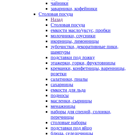
чайники
заварники, кофейники
Столовая посуда
Назад
Столовая посуда
емкости масло/уксус, пробки
молочники, соусники
икорницы, лимонницы
зубочистки, декоративные пики,
шампуры
подставки под ложку
этажерки, горки, фруктовницы
креманки, конфетницы, варенницы,
розетки
салатники, пиалы
сахарницы
емкости для льда
подносы
масленки, сырницы
менажницы
наборы для специй, солонки,
перечницы
столовые наборы
подставки под яйцо
блюда, селедочницы