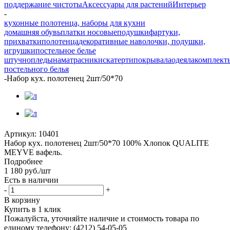
поддержание чистоты
Аксессуары для растений
Интерьер
-
кухонные полотенца, наборы для кухни
домашняя обувь
платки носовые
подушки
фартуки,
прихватки
полотенца
декоративные наволочки, подушки,
игрушки
постельное белье
штучно
пледы
наматрасники
скатерти
покрывала
одеяла
комплект
постельного белья
-
Набор кух. полотенец 2шт/50*70
Артикул:
10401
Набор кух. полотенец 2шт/50*70 100% Хлопок QUALITE
MEYVE вафель.
Подробнее
1 180
руб.
/шт
Есть в наличии
-
+
В корзину
Купить в 1 клик
Пожалуйста, уточняйте наличие и стоимость товара по
единому телефону: (4212) 54-05-05