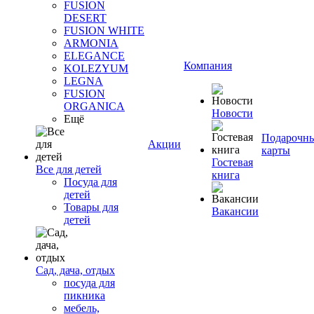
FUSION
DESERT
FUSION WHITE
ARMONIA
ELEGANCE
Компания
KOLEZYUM
LEGNA
FUSION
ORGANICA
Новости
Ещё
Подарочн
Акции
карты
Гостевая
Все для детей
книга
Посуда для
детей
Товары для
Вакансии
детей
Сад, дача, отдых
посуда для
пикника
мебель,