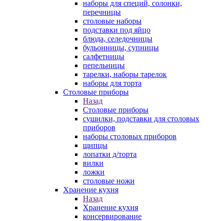
наборы для специй, солонки,
перечницы
столовые наборы
подставки под яйцо
блюда, селедочницы
бульонницы, супницы
салфетницы
пепельницы
тарелки, наборы тарелок
наборы для торта
Столовые приборы
Назад
Столовые приборы
сушилки, подставки для столовых
приборов
наборы столовых приборов
щипцы
лопатки д/торта
вилки
ложки
столовые ножи
Хранение кухня
Назад
Хранение кухня
консервирование