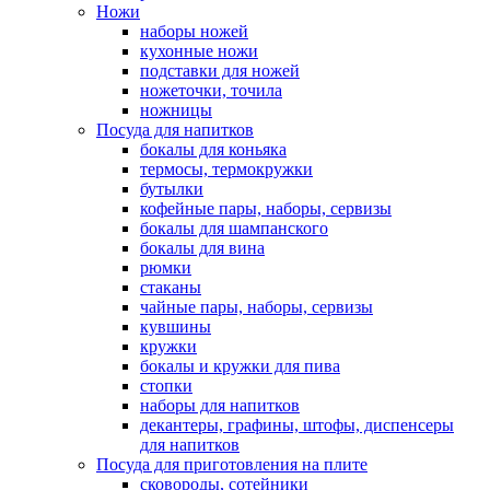
Ножи
наборы ножей
кухонные ножи
подставки для ножей
ножеточки, точила
ножницы
Посуда для напитков
бокалы для коньяка
термосы, термокружки
бутылки
кофейные пары, наборы, сервизы
бокалы для шампанского
бокалы для вина
рюмки
стаканы
чайные пары, наборы, сервизы
кувшины
кружки
бокалы и кружки для пива
стопки
наборы для напитков
декантеры, графины, штофы, диспенсеры
для напитков
Посуда для приготовления на плите
сковороды, сотейники