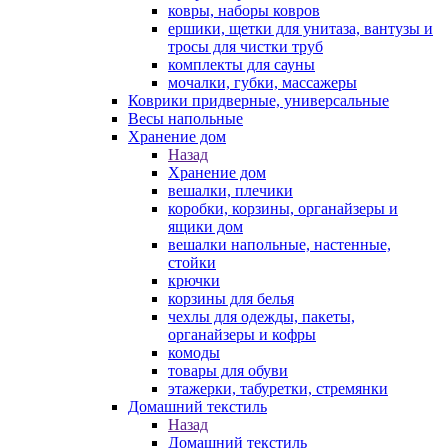
ковры, наборы ковров
ершики, щетки для унитаза, вантузы и
тросы для чистки труб
комплекты для сауны
мочалки, губки, массажеры
Коврики придверные, универсальные
Весы напольные
Хранение дом
Назад
Хранение дом
вешалки, плечики
коробки, корзины, органайзеры и
ящики дом
вешалки напольные, настенные,
стойки
крючки
корзины для белья
чехлы для одежды, пакеты,
органайзеры и кофры
комоды
товары для обуви
этажерки, табуретки, стремянки
Домашний текстиль
Назад
Домашний текстиль