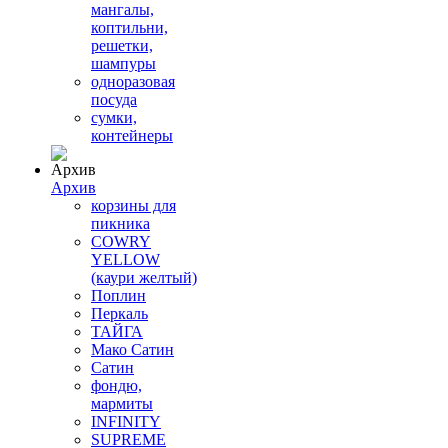
мангалы,
коптильни,
решетки,
шампуры
одноразовая
посуда
сумки,
контейнеры
Архив
корзины для
пикника
COWRY
YELLOW
(каури желтый)
Поплин
Перкаль
ТАЙГА
Мако Сатин
Сатин
фондю,
мармиты
INFINITY
SUPREME