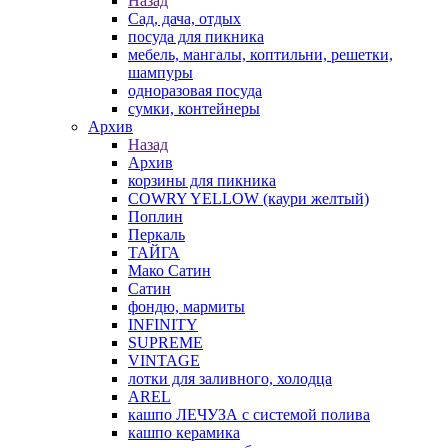
Назад
Сад, дача, отдых
посуда для пикника
мебель, мангалы, коптильни, решетки,
шампуры
одноразовая посуда
сумки, контейнеры
Архив
Назад
Архив
корзины для пикника
COWRY YELLOW (каури желтый)
Поплин
Перкаль
ТАЙГА
Мако Сатин
Сатин
фондю, мармиты
INFINITY
SUPREME
VINTAGE
лотки для заливного, холодца
AREL
кашпо ЛЕЧУЗА с системой полива
кашпо керамика