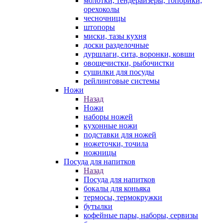
молотки, тендерайзеры, топорики,
орехоколы
чесночницы
штопоры
миски, тазы кухня
доски разделочные
дуршлаги, сита, воронки, ковши
овощечистки, рыбочистки
сушилки для посуды
рейлинговые системы
Ножи
Назад
Ножи
наборы ножей
кухонные ножи
подставки для ножей
ножеточки, точила
ножницы
Посуда для напитков
Назад
Посуда для напитков
бокалы для коньяка
термосы, термокружки
бутылки
кофейные пары, наборы, сервизы