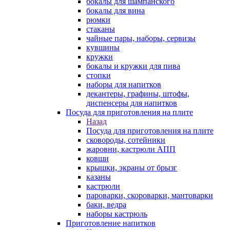
бокалы для шампанского
бокалы для вина
рюмки
стаканы
чайные пары, наборы, сервизы
кувшины
кружки
бокалы и кружки для пива
стопки
наборы для напитков
декантеры, графины, штофы,
диспенсеры для напитков
Посуда для приготовления на плите
Назад
Посуда для приготовления на плите
сковороды, сотейники
жаровни, кастрюли АПП
ковши
крышки, экраны от брызг
казаны
кастрюли
пароварки, скороварки, мантоварки
баки, ведра
наборы кастрюль
Приготовление напитков