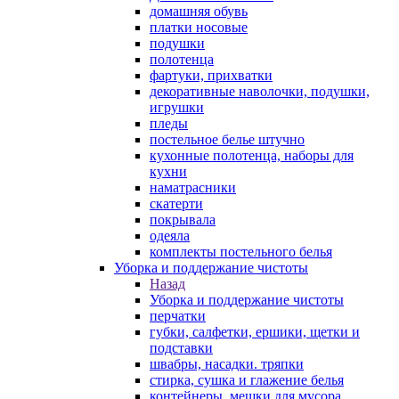
домашняя обувь
платки носовые
подушки
полотенца
фартуки, прихватки
декоративные наволочки, подушки,
игрушки
пледы
постельное белье штучно
кухонные полотенца, наборы для
кухни
наматрасники
скатерти
покрывала
одеяла
комплекты постельного белья
Уборка и поддержание чистоты
Назад
Уборка и поддержание чистоты
перчатки
губки, салфетки, ершики, щетки и
подставки
швабры, насадки. тряпки
стирка, сушка и глажение белья
контейнеры, мешки для мусора