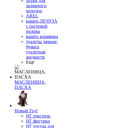
лотки для
заливного,
холодца
AREL
кашпо ЛЕЧУЗА
с системой
полива
кашпо керамика
туалеты дачные,
бумага
туалетная,
жидкости
Ещё
МАСЛЕНИЦА,
ПАСХА
Новый Год!
НГ текстиль
НГ фигурки
НГ посуда для