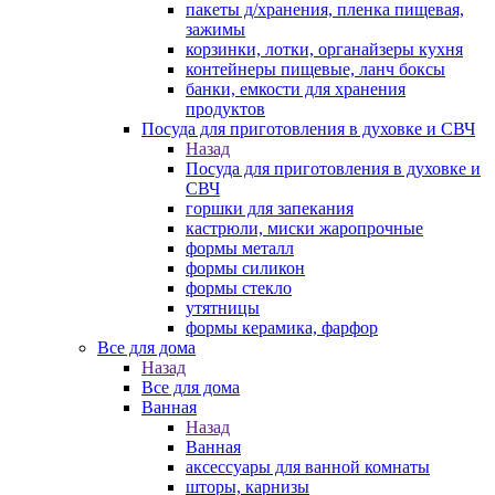
пакеты д/хранения, пленка пищевая,
зажимы
корзинки, лотки, органайзеры кухня
контейнеры пищевые, ланч боксы
банки, емкости для хранения
продуктов
Посуда для приготовления в духовке и СВЧ
Назад
Посуда для приготовления в духовке и
СВЧ
горшки для запекания
кастрюли, миски жаропрочные
формы металл
формы силикон
формы стекло
утятницы
формы керамика, фарфор
Все для дома
Назад
Все для дома
Ванная
Назад
Ванная
аксессуары для ванной комнаты
шторы, карнизы