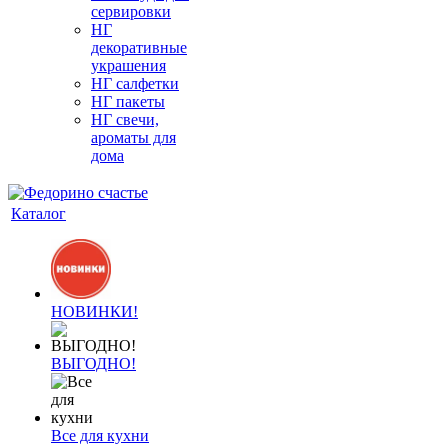
сервировки
НГ
декоративные
украшения
НГ салфетки
НГ пакеты
НГ свечи,
ароматы для
дома
Каталог
НОВИНКИ!
ВЫГОДНО!
Все для кухни