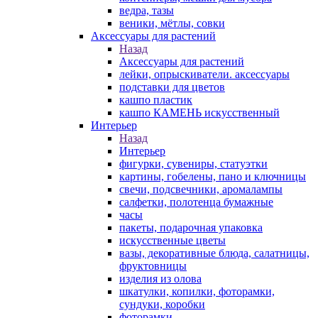
ведра, тазы
веники, мётлы, совки
Аксессуары для растений
Назад
Аксессуары для растений
лейки, опрыскиватели. аксессуары
подставки для цветов
кашпо пластик
кашпо КАМЕНЬ искусственный
Интерьер
Назад
Интерьер
фигурки, сувениры, статуэтки
картины, гобелены, пано и ключницы
свечи, подсвечники, аромалампы
салфетки, полотенца бумажные
часы
пакеты, подарочная упаковка
искусственные цветы
вазы, декоративные блюда, салатницы,
фруктовницы
изделия из олова
шкатулки, копилки, фоторамки,
сундуки, коробки
фоторамки