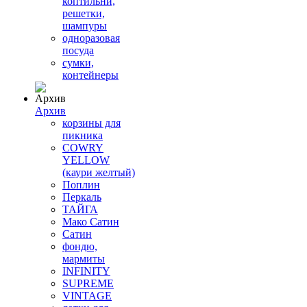
коптильни,
решетки,
шампуры
одноразовая
посуда
сумки,
контейнеры
Архив
корзины для
пикника
COWRY
YELLOW
(каури желтый)
Поплин
Перкаль
ТАЙГА
Мако Сатин
Сатин
фондю,
мармиты
INFINITY
SUPREME
VINTAGE