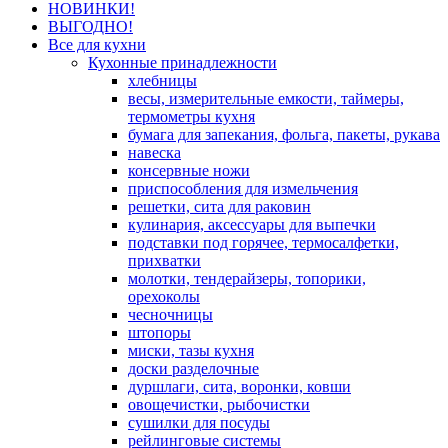
НОВИНКИ!
ВЫГОДНО!
Все для кухни
Кухонные принадлежности
хлебницы
весы, измерительные емкости, таймеры,
термометры кухня
бумага для запекания, фольга, пакеты, рукава
навеска
консервные ножи
приспособления для измельчения
решетки, сита для раковин
кулинария, аксессуары для выпечки
подставки под горячее, термосалфетки,
прихватки
молотки, тендерайзеры, топорики,
орехоколы
чесночницы
штопоры
миски, тазы кухня
доски разделочные
дуршлаги, сита, воронки, ковши
овощечистки, рыбочистки
сушилки для посуды
рейлинговые системы