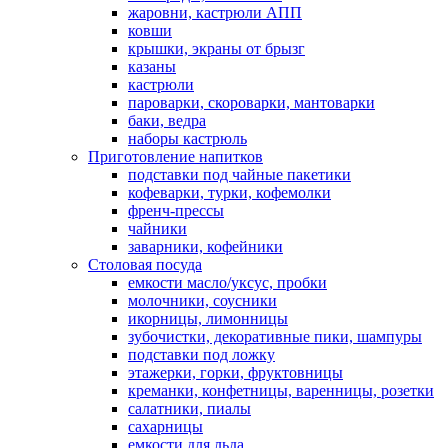
жаровни, кастрюли АПП
ковши
крышки, экраны от брызг
казаны
кастрюли
пароварки, скороварки, мантоварки
баки, ведра
наборы кастрюль
Приготовление напитков
подставки под чайные пакетики
кофеварки, турки, кофемолки
френч-прессы
чайники
заварники, кофейники
Столовая посуда
емкости масло/уксус, пробки
молочники, соусники
икорницы, лимонницы
зубочистки, декоративные пики, шампуры
подставки под ложку
этажерки, горки, фруктовницы
креманки, конфетницы, варенницы, розетки
салатники, пиалы
сахарницы
емкости для льда