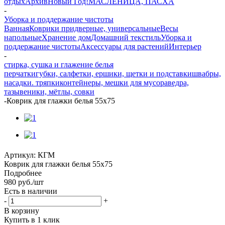
отдых
Архив
Новый Год!
МАСЛЕНИЦА, ПАСХА
-
Уборка и поддержание чистоты
Ванная
Коврики придверные, универсальные
Весы
напольные
Хранение дом
Домашний текстиль
Уборка и
поддержание чистоты
Аксессуары для растений
Интерьер
-
стирка, сушка и глажение белья
перчатки
губки, салфетки, ершики, щетки и подставки
швабры,
насадки. тряпки
контейнеры, мешки для мусора
ведра,
тазы
веники, мётлы, совки
-
Коврик для глажки белья 55х75
Артикул:
КГМ
Коврик для глажки белья 55х75
Подробнее
980
руб.
/шт
Есть в наличии
-
+
В корзину
Купить в 1 клик