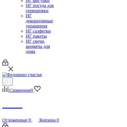
НГ фигурки
НГ посуда для
сервировки
НГ
декоративные
украшения
НГ салфетки
НГ пакеты
НГ свечи,
ароматы для
дома
Сравнение
0
Debug
Отложенные
0
Корзина
0