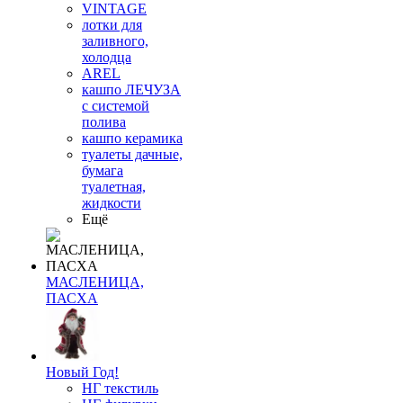
VINTAGE
лотки для
заливного,
холодца
AREL
кашпо ЛЕЧУЗА
с системой
полива
кашпо керамика
туалеты дачные,
бумага
туалетная,
жидкости
Ещё
МАСЛЕНИЦА,
ПАСХА
Новый Год!
НГ текстиль