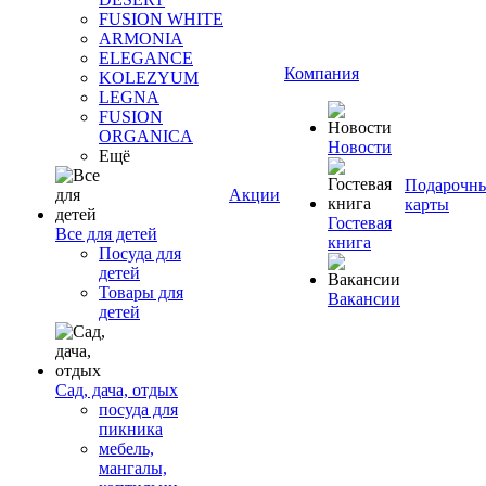
FUSION WHITE
ARMONIA
ELEGANCE
Компания
KOLEZYUM
LEGNA
FUSION
ORGANICA
Новости
Ещё
Подарочн
Акции
карты
Гостевая
Все для детей
книга
Посуда для
детей
Товары для
Вакансии
детей
Сад, дача, отдых
посуда для
пикника
мебель,
мангалы,