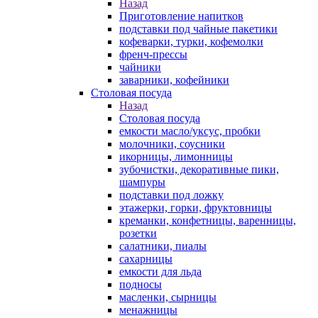
Назад
Приготовление напитков
подставки под чайные пакетики
кофеварки, турки, кофемолки
френч-прессы
чайники
заварники, кофейники
Столовая посуда
Назад
Столовая посуда
емкости масло/уксус, пробки
молочники, соусники
икорницы, лимонницы
зубочистки, декоративные пики,
шампуры
подставки под ложку
этажерки, горки, фруктовницы
креманки, конфетницы, варенницы,
розетки
салатники, пиалы
сахарницы
емкости для льда
подносы
масленки, сырницы
менажницы