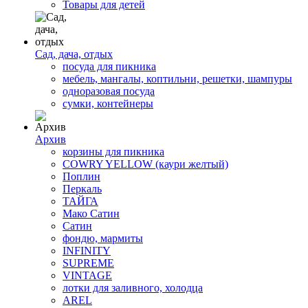
Товары для детей
Сад, дача, отдых
посуда для пикника
мебель, мангалы, коптильни, решетки, шампуры
одноразовая посуда
сумки, контейнеры
Архив
корзины для пикника
COWRY YELLOW (каури желтый)
Поплин
Перкаль
ТАЙГА
Мако Сатин
Сатин
фондю, мармиты
INFINITY
SUPREME
VINTAGE
лотки для заливного, холодца
AREL