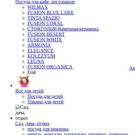
Посуда для кафе, ресторанов
WILMAX
FUSION BLUE LAKE
TINTA SPAZIO
FUSION CORAL
СТОКГОЛЬМ Каменная керамика
FUSION DESERT
FUSION WHITE
ARMONIA
ELEGANCE
KOLEZYUM
LEGNA
FUSION ORGANICA
Ак
Ещё
Все для детей
Посуда для детей
Товары для детей
Сад, дача, отдых
посуда для пикника
мебель, мангалы, коптильни, решетки, шампуры