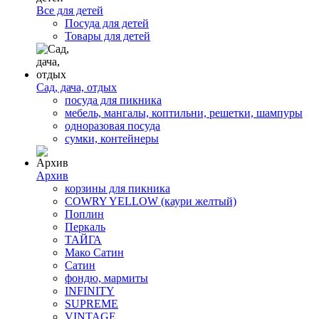
Все для детей
Посуда для детей
Товары для детей
Сад, дача, отдых
посуда для пикника
мебель, мангалы, коптильни, решетки, шампуры
одноразовая посуда
сумки, контейнеры
Архив
корзины для пикника
COWRY YELLOW (каури желтый)
Поплин
Перкаль
ТАЙГА
Мако Сатин
Сатин
фондю, мармиты
INFINITY
SUPREME
VINTAGE