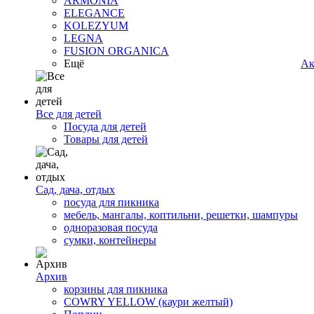
ARMONIA
ELEGANCE
KOLEZYUM
LEGNA
FUSION ORGANICA
Ещё
Ак
Все для детей
Посуда для детей
Товары для детей
Сад, дача, отдых
посуда для пикника
мебель, мангалы, коптильни, решетки, шампуры
одноразовая посуда
сумки, контейнеры
Архив
корзины для пикника
COWRY YELLOW (каури желтый)