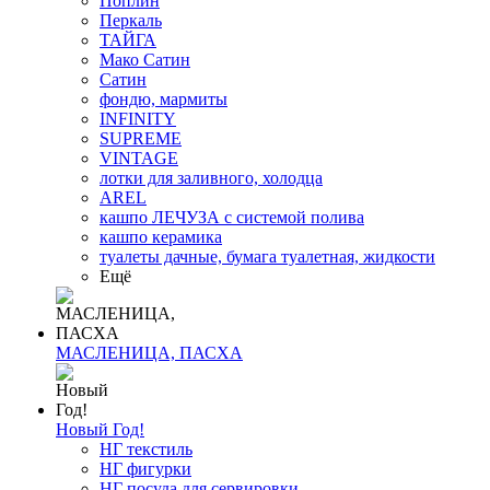
Поплин
Перкаль
ТАЙГА
Мако Сатин
Сатин
фондю, мармиты
INFINITY
SUPREME
VINTAGE
лотки для заливного, холодца
AREL
кашпо ЛЕЧУЗА с системой полива
кашпо керамика
туалеты дачные, бумага туалетная, жидкости
Ещё
МАСЛЕНИЦА, ПАСХА
Новый Год!
НГ текстиль
НГ фигурки
НГ посуда для сервировки