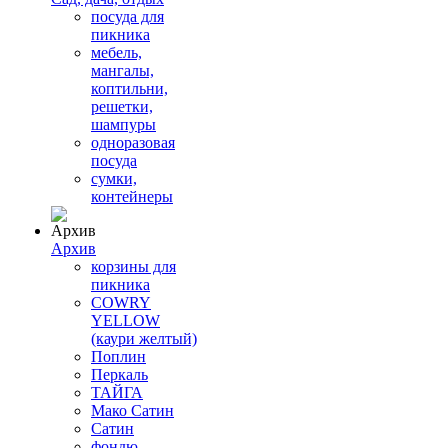
посуда для
пикника
мебель,
мангалы,
коптильни,
решетки,
шампуры
одноразовая
посуда
сумки,
контейнеры
Архив
корзины для
пикника
COWRY
YELLOW
(каури желтый)
Поплин
Перкаль
ТАЙГА
Мако Сатин
Сатин
фондю,