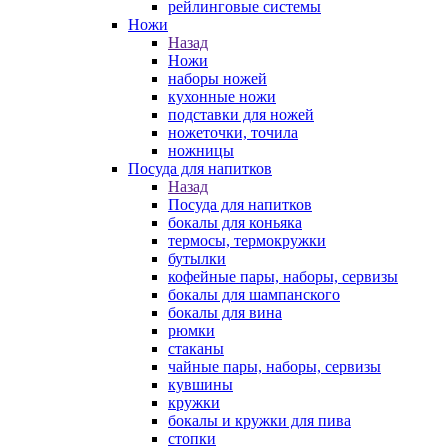
рейлинговые системы
Ножи
Назад
Ножи
наборы ножей
кухонные ножи
подставки для ножей
ножеточки, точила
ножницы
Посуда для напитков
Назад
Посуда для напитков
бокалы для коньяка
термосы, термокружки
бутылки
кофейные пары, наборы, сервизы
бокалы для шампанского
бокалы для вина
рюмки
стаканы
чайные пары, наборы, сервизы
кувшины
кружки
бокалы и кружки для пива
стопки