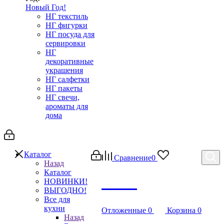
Новый Год!
НГ текстиль
НГ фигурки
НГ посуда для
сервировки
НГ
декоративные
украшения
НГ салфетки
НГ пакеты
НГ свечи,
ароматы для
дома
Каталог
Сравнение
0
Назад
Каталог
Debug
НОВИНКИ!
ВЫГОДНО!
Все для
кухни
Отложенные
0
Корзина
0
Назад