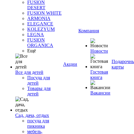
FUSION
DESERT
FUSION WHITE
ARMONIA
ELEGANCE
KOLEZYUM
Компания
LEGNA
FUSION
ORGANICA
Ещё
Новости
Подарочн
Акции
карты
Гостевая
Все для детей
книга
Посуда для
детей
Товары для
Вакансии
детей
Сад, дача, отдых
посуда для
пикника
мебель,