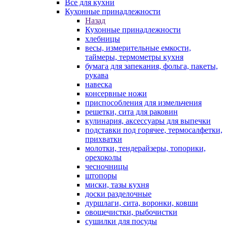
Все для кухни
Кухонные принадлежности
Назад
Кухонные принадлежности
хлебницы
весы, измерительные емкости,
таймеры, термометры кухня
бумага для запекания, фольга, пакеты,
рукава
навеска
консервные ножи
приспособления для измельчения
решетки, сита для раковин
кулинария, аксессуары для выпечки
подставки под горячее, термосалфетки,
прихватки
молотки, тендерайзеры, топорики,
орехоколы
чесночницы
штопоры
миски, тазы кухня
доски разделочные
дуршлаги, сита, воронки, ковши
овощечистки, рыбочистки
сушилки для посуды