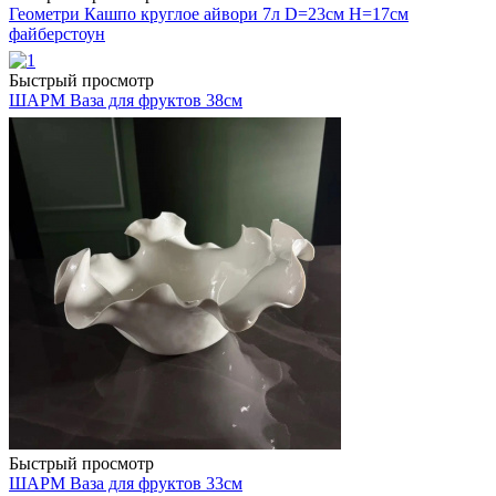
Геометри Кашпо круглое айвори 7л D=23см H=17см
файберстоун
Быстрый просмотр
ШАРМ Ваза для фруктов 38см
Быстрый просмотр
ШАРМ Ваза для фруктов 33см