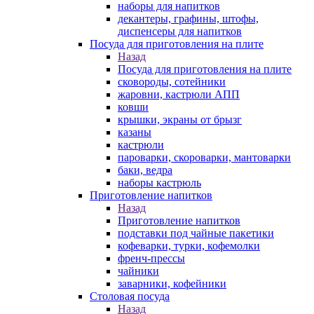
наборы для напитков
декантеры, графины, штофы,
диспенсеры для напитков
Посуда для приготовления на плите
Назад
Посуда для приготовления на плите
сковороды, сотейники
жаровни, кастрюли АПП
ковши
крышки, экраны от брызг
казаны
кастрюли
пароварки, скороварки, мантоварки
баки, ведра
наборы кастрюль
Приготовление напитков
Назад
Приготовление напитков
подставки под чайные пакетики
кофеварки, турки, кофемолки
френч-прессы
чайники
заварники, кофейники
Столовая посуда
Назад