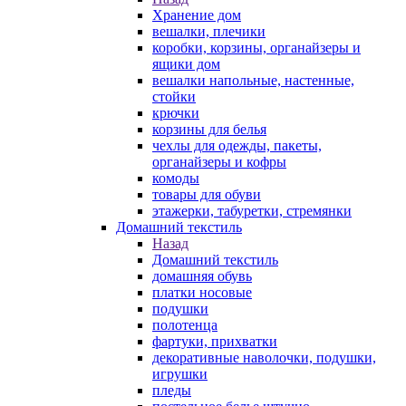
Хранение дом
вешалки, плечики
коробки, корзины, органайзеры и
ящики дом
вешалки напольные, настенные,
стойки
крючки
корзины для белья
чехлы для одежды, пакеты,
органайзеры и кофры
комоды
товары для обуви
этажерки, табуретки, стремянки
Домашний текстиль
Назад
Домашний текстиль
домашняя обувь
платки носовые
подушки
полотенца
фартуки, прихватки
декоративные наволочки, подушки,
игрушки
пледы