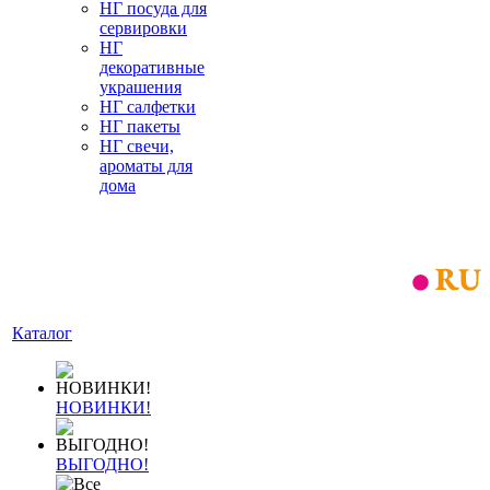
НГ посуда для
сервировки
НГ
декоративные
украшения
НГ салфетки
НГ пакеты
НГ свечи,
ароматы для
дома
Каталог
НОВИНКИ!
ВЫГОДНО!