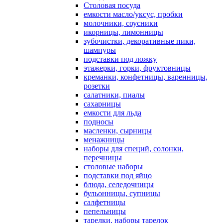
Столовая посуда
емкости масло/уксус, пробки
молочники, соусники
икорницы, лимонницы
зубочистки, декоративные пики,
шампуры
подставки под ложку
этажерки, горки, фруктовницы
креманки, конфетницы, варенницы,
розетки
салатники, пиалы
сахарницы
емкости для льда
подносы
масленки, сырницы
менажницы
наборы для специй, солонки,
перечницы
столовые наборы
подставки под яйцо
блюда, селедочницы
бульонницы, супницы
салфетницы
пепельницы
тарелки, наборы тарелок