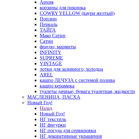
Архив
корзины для пикника
COWRY YELLOW (каури желтый)
Поплин
Перкаль
ТАЙГА
Мако Сатин
Сатин
фондю, мармиты
INFINITY
SUPREME
VINTAGE
лотки для заливного, холодца
AREL
кашпо ЛЕЧУЗА с системой полива
кашпо керамика
туалеты дачные, бумага туалетная, жидкости
МАСЛЕНИЦА, ПАСХА
Новый Год!
Назад
Новый Год!
НГ текстиль
НГ фигурки
НГ посуда для сервировки
НГ декоративные украшения