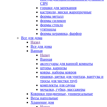
СВЧ
горшки для запекания
кастрюли, миски жаропрочные
формы металл
формы силикон
формы стекло
утятницы
формы керамика, фарфор
Все для дома
Назад
Все для дома
Ванная
Назад
Ванная
аксессуары для ванной комнаты
шторы, карнизы
ковры, наборы ковров
ершики, щетки для унитаза, вантузы и
тросы для чистки труб
комплекты для сауны
мочалки, губки, массажеры
Коврики придверные, универсальные
Весы напольные
Хранение дом
Назад