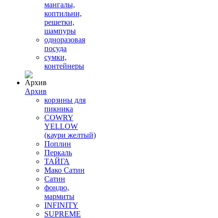
мангалы,
коптильни,
решетки,
шампуры
одноразовая
посуда
сумки,
контейнеры
Архив
корзины для
пикника
COWRY
YELLOW
(каури желтый)
Поплин
Перкаль
ТАЙГА
Мако Сатин
Сатин
фондю,
мармиты
INFINITY
SUPREME