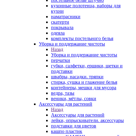
постельное белье штучно
кухонные полотенца, наборы для
кухни
наматрасники
скатерти
покрывала
одеяла
комплекты постельного белья
Уборка и поддержание чистоты
Назад
Уборка и поддержание чистоты
перчатки
губки, салфетки, ершики, щетки и
подставки
швабры, насадки. тряпки
стирка, сушка и глажение белья
контейнеры, мешки для мусора
ведра, тазы
веники, мётлы, совки
Аксессуары для растений
Назад
Аксессуары для растений
лейки, опрыскиватели. аксессуары
подставки для цветов
кашпо пластик