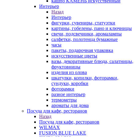
кашпо КАМЕНЬ искусственный
Интерьер
Назад
Интерьер
фигурки, сувениры, статуэтки
картины, гобелены, пано и ключницы
свечи, подсвечники, аромалампы
салфетки, полотенца бумажные
часы
пакеты, подарочная упаковка
искусственные цветы
вазы, декоративные блюда, салатницы,
фруктовницы
изделия из олова
шкатулки, копилки, фоторамки,
сундуки, коробки
фоторамки
разное интерьер
термометры
ароматы для дома
Посуда для кафе, ресторанов
Назад
Посуда для кафе, ресторанов
WILMAX
FUSION BLUE LAKE