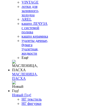
VINTAGE
лотки для
заливного,
холодца
AREL
кашпо ЛЕЧУЗА
с системой
полива
кашпо керамика
туалеты дачные,
бумага
туалетная,
жидкости
Ещё
МАСЛЕНИЦА,
ПАСХА
Новый Год!
НГ текстиль
НГ фигурки